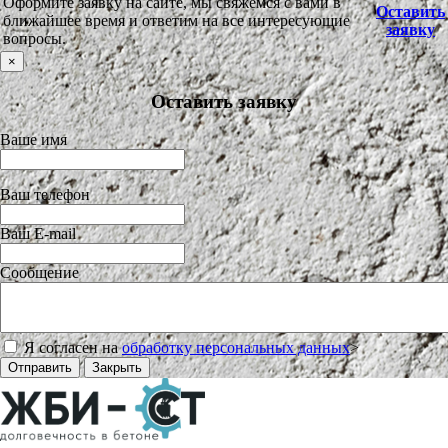
Оформите заявку на сайте, мы свяжемся с вами в
Оставить
ближайшее время и ответим на все интересующие
заявку
вопросы.
×
Оставить заявку
Ваше имя
Ваш телефон
Ваш E-mail
Сообщение
Я согласен на
обработку персональных данных
>
Отправить
Закрыть