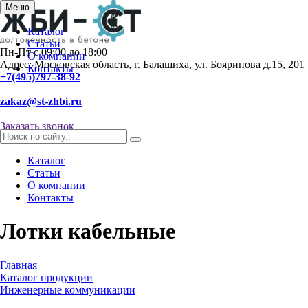
Меню
Каталог
Статьи
Пн-Пт с 09:00 до 18:00
О компании
Адрес: Московская область, г. Балашиха, ул. Бояринова д.15, 201
Контакты
+7(495)797-38-92
zakaz@st-zhbi.ru
Заказать звонок
Каталог
Статьи
О компании
Контакты
Лотки кабельные
Главная
Каталог продукции
Инженерные коммуникации