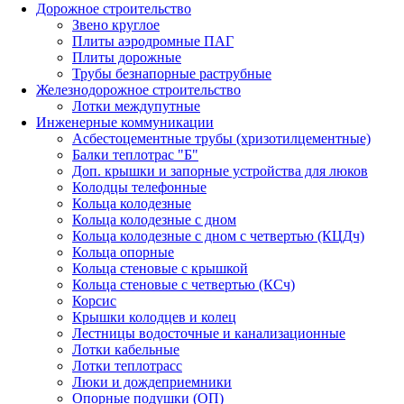
Дорожное строительство
Звено круглое
Плиты аэродромные ПАГ
Плиты дорожные
Трубы безнапорные раструбные
Железнодорожное строительство
Лотки междупутные
Инженерные коммуникации
Асбестоцементные трубы (хризотилцементные)
Балки теплотрас "Б"
Доп. крышки и запорные устройства для люков
Колодцы телефонные
Кольца колодезные
Кольца колодезные с дном
Кольца колодезные с дном с четвертью (КЦДч)
Кольца опорные
Кольца стеновые с крышкой
Кольца стеновые с четвертью (КСч)
Корсис
Крышки колодцев и колец
Лестницы водосточные и канализационные
Лотки кабельные
Лотки теплотрасс
Люки и дождеприемники
Опорные подушки (ОП)