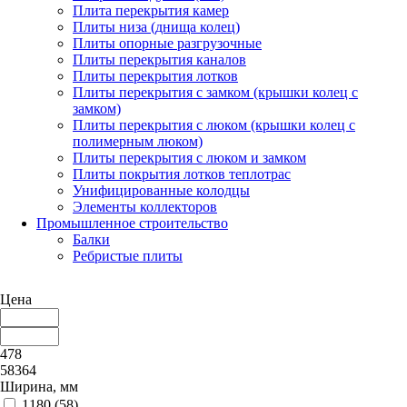
Плита перекрытия камер
Плиты низа (днища колец)
Плиты опорные разгрузочные
Плиты перекрытия каналов
Плиты перекрытия лотков
Плиты перекрытия с замком (крышки колец с
замком)
Плиты перекрытия с люком (крышки колец с
полимерным люком)
Плиты перекрытия с люком и замком
Плиты покрытия лотков теплотрас
Унифицированные колодцы
Элементы коллекторов
Промышленное строительство
Балки
Ребристые плиты
Цена
478
58364
Ширина, мм
1180 (
58
)