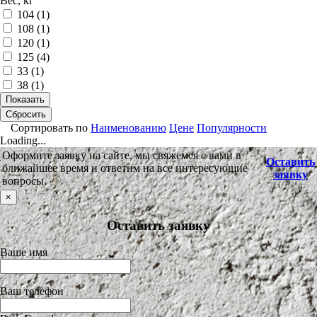
Вес, кг
104 (
1
)
108 (
1
)
120 (
1
)
125 (
4
)
33 (
1
)
38 (
1
)
Показать
Сбросить
Сортировать по
Наименованию
Цене
Популярности
Loading...
Оформите заявку на сайте, мы свяжемся с вами в
Оставить
ближайшее время и ответим на все интересующие
заявку
вопросы.
×
Оставить заявку
Ваше имя
Ваш телефон