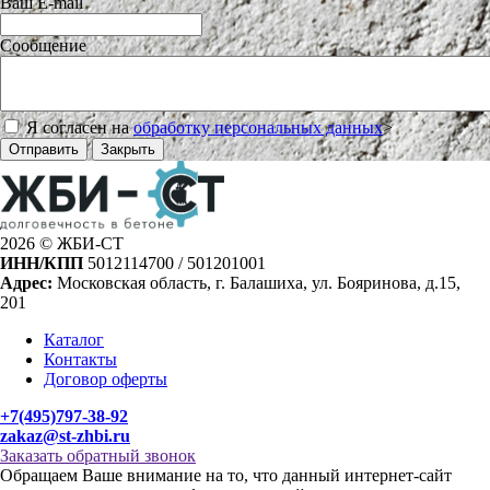
Ваш E-mail
Сообщение
Я согласен на
обработку персональных данных
>
Отправить
Закрыть
2026 © ЖБИ-СТ
ИНН/КПП
5012114700 / 501201001
Адрес:
Московская область, г. Балашиха, ул. Бояринова, д.15,
201
Каталог
Контакты
Договор оферты
+7(495)797-38-92
zakaz@st-zhbi.ru
Заказать обратный звонок
Обращаем Ваше внимание на то, что данный интернет-сайт