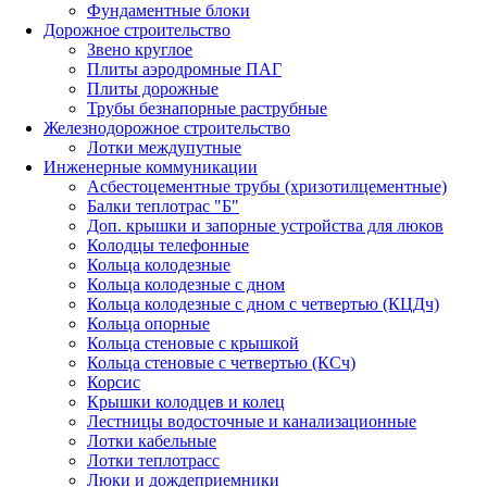
Фундаментные блоки
Дорожное строительство
Звено круглое
Плиты аэродромные ПАГ
Плиты дорожные
Трубы безнапорные раструбные
Железнодорожное строительство
Лотки междупутные
Инженерные коммуникации
Асбестоцементные трубы (хризотилцементные)
Балки теплотрас "Б"
Доп. крышки и запорные устройства для люков
Колодцы телефонные
Кольца колодезные
Кольца колодезные с дном
Кольца колодезные с дном с четвертью (КЦДч)
Кольца опорные
Кольца стеновые с крышкой
Кольца стеновые с четвертью (КСч)
Корсис
Крышки колодцев и колец
Лестницы водосточные и канализационные
Лотки кабельные
Лотки теплотрасс
Люки и дождеприемники