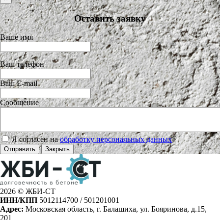
Оставить заявку
Ваше имя
Ваш телефон
Ваш E-mail
Сообщение
Я согласен на
обработку персональных данных
>
Отправить
Закрыть
2026 © ЖБИ-СТ
ИНН/КПП
5012114700 / 501201001
Адрес:
Московская область, г. Балашиха, ул. Бояринова, д.15,
201