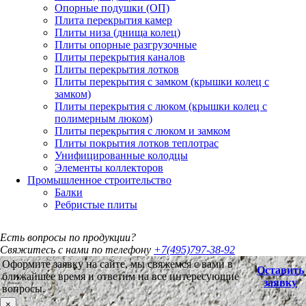
Опорные подушки (ОП)
Плита перекрытия камер
Плиты низа (днища колец)
Плиты опорные разгрузочные
Плиты перекрытия каналов
Плиты перекрытия лотков
Плиты перекрытия с замком (крышки колец с
замком)
Плиты перекрытия с люком (крышки колец с
полимерным люком)
Плиты перекрытия с люком и замком
Плиты покрытия лотков теплотрас
Унифицированные колодцы
Элементы коллекторов
Промышленное строительство
Балки
Ребристые плиты
Есть вопросы по продукции?
Свяжитесь с нами по телефону
+7(495)797-38-92
Оформите заявку на сайте, мы свяжемся с вами в
Оставить
ближайшее время и ответим на все интересующие
заявку
вопросы.
×