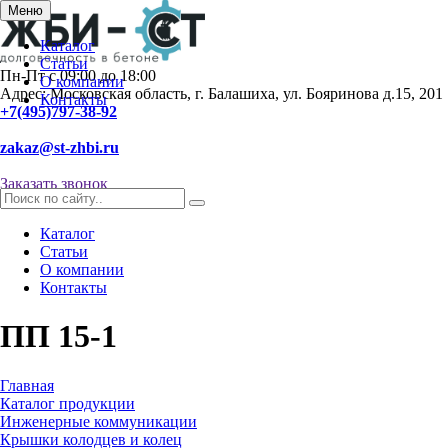
Меню
Каталог
Статьи
Пн-Пт с 09:00 до 18:00
О компании
Адрес: Московская область, г. Балашиха, ул. Бояринова д.15, 201
Контакты
+7(495)797-38-92
zakaz@st-zhbi.ru
Заказать звонок
Каталог
Статьи
О компании
Контакты
ПП 15-1
Главная
Каталог продукции
Инженерные коммуникации
Крышки колодцев и колец