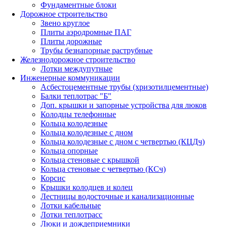
Фундаментные блоки
Дорожное строительство
Звено круглое
Плиты аэродромные ПАГ
Плиты дорожные
Трубы безнапорные раструбные
Железнодорожное строительство
Лотки междупутные
Инженерные коммуникации
Асбестоцементные трубы (хризотилцементные)
Балки теплотрас "Б"
Доп. крышки и запорные устройства для люков
Колодцы телефонные
Кольца колодезные
Кольца колодезные с дном
Кольца колодезные с дном с четвертью (КЦДч)
Кольца опорные
Кольца стеновые с крышкой
Кольца стеновые с четвертью (КСч)
Корсис
Крышки колодцев и колец
Лестницы водосточные и канализационные
Лотки кабельные
Лотки теплотрасс
Люки и дождеприемники