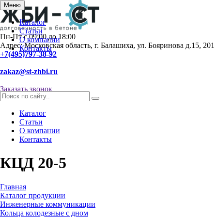
Меню
Каталог
Статьи
Пн-Пт с 09:00 до 18:00
О компании
Адрес: Московская область, г. Балашиха, ул. Бояринова д.15, 201
Контакты
+7(495)797-38-92
zakaz@st-zhbi.ru
Заказать звонок
Каталог
Статьи
О компании
Контакты
КЦД 20-5
Главная
Каталог продукции
Инженерные коммуникации
Кольца колодезные с дном