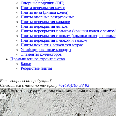
Опорные подушки (ОП)
Плита перекрытия камер
Плиты низа (днища колец)
Плиты опорные разгрузочные
Плиты перекрытия каналов
Плиты перекрытия лотков
Плиты перекрытия с замком (крышки колец с замком
Плиты перекрытия с люком (крышки колец с полим
Плиты перекрытия с люком и замком
Плиты покрытия лотков теплотрас
Унифицированные колодцы
Элементы коллекторов
Промышленное строительство
Балки
Ребристые плиты
Есть вопросы по продукции?
Свяжитесь с нами по телефону
+7(495)797-38-92
Оформите заявку на сайте, мы свяжемся с вами в ближайшее вр
×