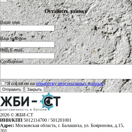
Оставить заявку
Ваше имя
Ваш телефон
Ваш E-mail
Сообщение
Я согласен на
обработку персональных данных
>
Отправить
Закрыть
2026 © ЖБИ-СТ
ИНН/КПП
5012114700 / 501201001
Адрес:
Московская область, г. Балашиха, ул. Бояринова, д.15,
201