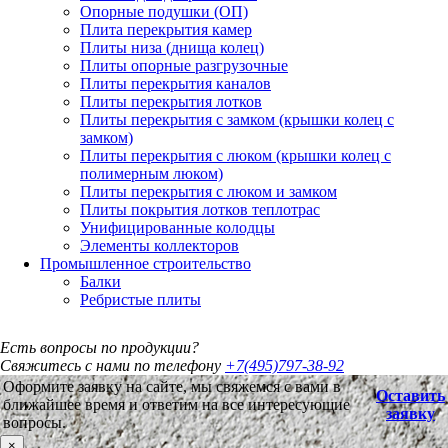
Опорные подушки (ОП)
Плита перекрытия камер
Плиты низа (днища колец)
Плиты опорные разгрузочные
Плиты перекрытия каналов
Плиты перекрытия лотков
Плиты перекрытия с замком (крышки колец с
замком)
Плиты перекрытия с люком (крышки колец с
полимерным люком)
Плиты перекрытия с люком и замком
Плиты покрытия лотков теплотрас
Унифицированные колодцы
Элементы коллекторов
Промышленное строительство
Балки
Ребристые плиты
Есть вопросы по продукции?
Свяжитесь с нами по телефону
+7(495)797-38-92
Оформите заявку на сайте, мы свяжемся с вами в
Оставить
ближайшее время и ответим на все интересующие
заявку
вопросы.
×