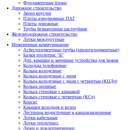
Фундаментные блоки
Дорожное строительство
Звено круглое
Плиты аэродромные ПАГ
Плиты дорожные
Трубы безнапорные раструбные
Железнодорожное строительство
Лотки междупутные
Инженерные коммуникации
Асбестоцементные трубы (хризотилцементные)
Балки теплотрас "Б"
Доп. крышки и запорные устройства для люков
Колодцы телефонные
Кольца колодезные
Кольца колодезные с дном
Кольца колодезные с дном с четвертью (КЦДч)
Кольца опорные
Кольца стеновые с крышкой
Кольца стеновые с четвертью (КСч)
Корсис
Крышки колодцев и колец
Лестницы водосточные и канализационные
Лотки кабельные
Лотки теплотрасс
Люки и дождеприемники