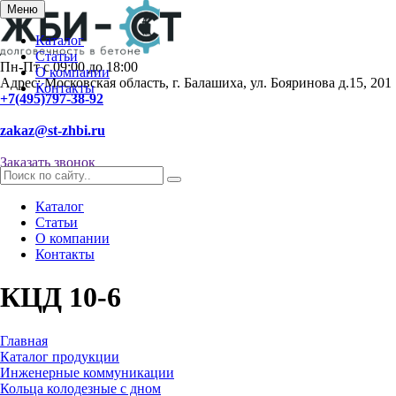
Меню
Каталог
Статьи
Пн-Пт с 09:00 до 18:00
О компании
Адрес: Московская область, г. Балашиха, ул. Бояринова д.15, 201
Контакты
+7(495)797-38-92
zakaz@st-zhbi.ru
Заказать звонок
Каталог
Статьи
О компании
Контакты
КЦД 10-6
Главная
Каталог продукции
Инженерные коммуникации
Кольца колодезные с дном