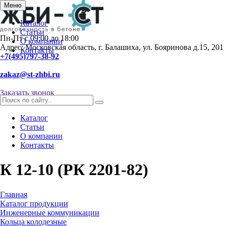
Меню
Каталог
Статьи
Пн-Пт с 09:00 до 18:00
О компании
Адрес: Московская область, г. Балашиха, ул. Бояринова д.15, 201
Контакты
+7(495)797-38-92
zakaz@st-zhbi.ru
Заказать звонок
Каталог
Статьи
О компании
Контакты
К 12-10 (РК 2201-82)
Главная
Каталог продукции
Инженерные коммуникации
Кольца колодезные