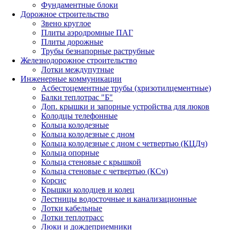
Фундаментные блоки
Дорожное строительство
Звено круглое
Плиты аэродромные ПАГ
Плиты дорожные
Трубы безнапорные раструбные
Железнодорожное строительство
Лотки междупутные
Инженерные коммуникации
Асбестоцементные трубы (хризотилцементные)
Балки теплотрас "Б"
Доп. крышки и запорные устройства для люков
Колодцы телефонные
Кольца колодезные
Кольца колодезные с дном
Кольца колодезные с дном с четвертью (КЦДч)
Кольца опорные
Кольца стеновые с крышкой
Кольца стеновые с четвертью (КСч)
Корсис
Крышки колодцев и колец
Лестницы водосточные и канализационные
Лотки кабельные
Лотки теплотрасс
Люки и дождеприемники