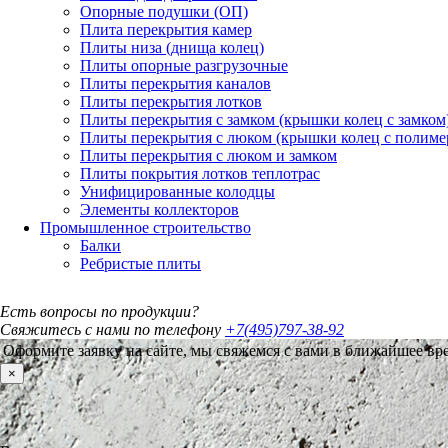
Опорные подушки (ОП)
Плита перекрытия камер
Плиты низа (днища колец)
Плиты опорные разгрузочные
Плиты перекрытия каналов
Плиты перекрытия лотков
Плиты перекрытия с замком (крышки колец с замком
Плиты перекрытия с люком (крышки колец с полим
Плиты перекрытия с люком и замком
Плиты покрытия лотков теплотрас
Унифицированные колодцы
Элементы коллекторов
Промышленное строительство
Балки
Ребристые плиты
Есть вопросы по продукции?
Свяжитесь с нами по телефону
+7(495)797-38-92
Оформите заявку на сайте, мы свяжемся с вами в ближайшее вр
×