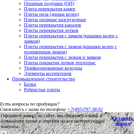
Опорные подушки (ОП)
Плита перекрытия камер
Плиты низа (днища колец)
Плиты опорные разгрузочные
Плиты перекрытия каналов
Плиты перекрытия лотков
Плиты перекрытия с замком (крышки колец с
замком)
Плиты перекрытия с люком (крышки колец с
полимерным люком)
Плиты перекрытия с люком и замком
Плиты покрытия лотков теплотрас
Унифицированные колодцы
Элементы коллекторов
Промышленное строительство
Балки
Ребристые плиты
Есть вопросы по продукции?
Свяжитесь с нами по телефону
+7(495)797-38-92
Оформите заявку на сайте, мы свяжемся с вами в
Оставить
ближайшее время и ответим на все интересующие
заявку
вопросы.
×