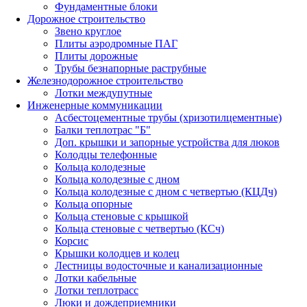
Фундаментные блоки
Дорожное строительство
Звено круглое
Плиты аэродромные ПАГ
Плиты дорожные
Трубы безнапорные раструбные
Железнодорожное строительство
Лотки междупутные
Инженерные коммуникации
Асбестоцементные трубы (хризотилцементные)
Балки теплотрас "Б"
Доп. крышки и запорные устройства для люков
Колодцы телефонные
Кольца колодезные
Кольца колодезные с дном
Кольца колодезные с дном с четвертью (КЦДч)
Кольца опорные
Кольца стеновые с крышкой
Кольца стеновые с четвертью (КСч)
Корсис
Крышки колодцев и колец
Лестницы водосточные и канализационные
Лотки кабельные
Лотки теплотрасс
Люки и дождеприемники