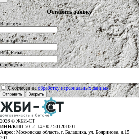
Оставить заявку
Ваше имя
Ваш телефон
Ваш E-mail
Сообщение
Я согласен на
обработку персональных данных
>
Отправить
Закрыть
2026 © ЖБИ-СТ
ИНН/КПП
5012114700 / 501201001
Адрес:
Московская область, г. Балашиха, ул. Бояринова, д.15,
201