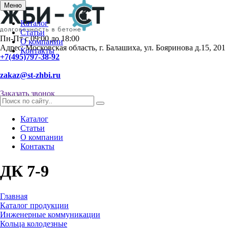
Меню
Каталог
Статьи
Пн-Пт с 09:00 до 18:00
О компании
Адрес: Московская область, г. Балашиха, ул. Бояринова д.15, 201
Контакты
+7(495)797-38-92
zakaz@st-zhbi.ru
Заказать звонок
Каталог
Статьи
О компании
Контакты
ДК 7-9
Главная
Каталог продукции
Инженерные коммуникации
Кольца колодезные