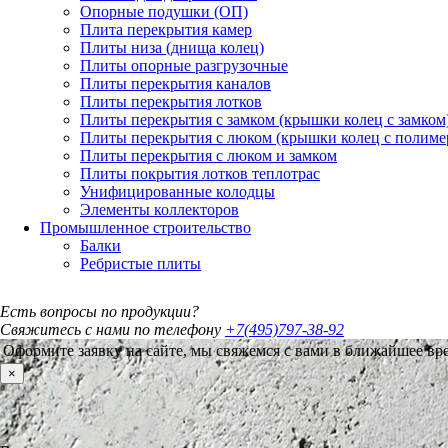
Опорные подушки (ОП)
Плита перекрытия камер
Плиты низа (днища колец)
Плиты опорные разгрузочные
Плиты перекрытия каналов
Плиты перекрытия лотков
Плиты перекрытия с замком (крышки колец с замком
Плиты перекрытия с люком (крышки колец с полим
Плиты перекрытия с люком и замком
Плиты покрытия лотков теплотрас
Унифицированные колодцы
Элементы коллекторов
Промышленное строительство
Балки
Ребристые плиты
Есть вопросы по продукции?
Свяжитесь с нами по телефону
+7(495)797-38-92
Оформите заявку на сайте, мы свяжемся с вами в ближайшее вр
×