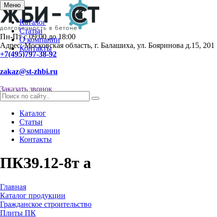
Меню
Каталог
Статьи
Пн-Пт с 09:00 до 18:00
О компании
Адрес: Московская область, г. Балашиха, ул. Бояринова д.15, 201
Контакты
+7(495)797-38-92
zakaz@st-zhbi.ru
Заказать звонок
Каталог
Статьи
О компании
Контакты
ПКЗ9.12-8т а
Главная
Каталог продукции
Гражданское строительство
Плиты ПК