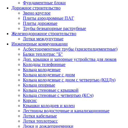
Фундаментные блоки
Дорожное строительство
Звено круглое
Плиты аэродромные ПАГ
Плиты дорожные
Трубы безнапорные раструбные
Железнодорожное строительство
Лотки междупутные
Инженерные коммуникации
Асбестоцементные трубы (хризотилцементные)
Балки теплотрас "Б"
Доп. крышки и запорные устройства для люков
Колодцы телефонные
Кольца колодезные
Кольца колодезные с дном
Кольца колодезные с дном с четвертью (КЦДч)
Кольца опорные
Кольца стеновые с крышкой
Кольца стеновые с четвертью (КСч)
Корсис
Крышки колодцев и колец
Лестницы водосточные и канализационные
Лотки кабельные
Лотки теплотрасс
Люки и дождеприемники