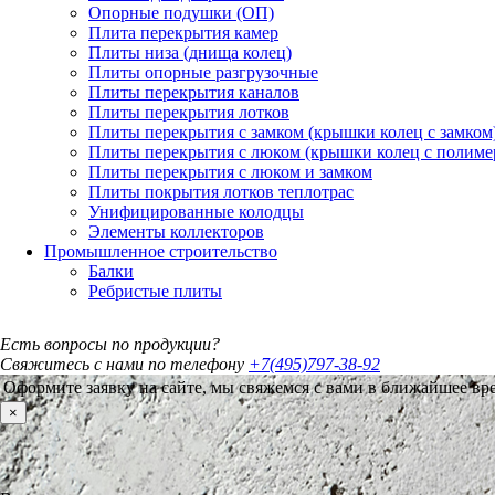
Опорные подушки (ОП)
Плита перекрытия камер
Плиты низа (днища колец)
Плиты опорные разгрузочные
Плиты перекрытия каналов
Плиты перекрытия лотков
Плиты перекрытия с замком (крышки колец с замком
Плиты перекрытия с люком (крышки колец с полим
Плиты перекрытия с люком и замком
Плиты покрытия лотков теплотрас
Унифицированные колодцы
Элементы коллекторов
Промышленное строительство
Балки
Ребристые плиты
Есть вопросы по продукции?
Свяжитесь с нами по телефону
+7(495)797-38-92
Оформите заявку на сайте, мы свяжемся с вами в ближайшее вр
×