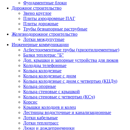
Фундаментные блоки
Дорожное строительство
Звено круглое
Плиты аэродромные ПАГ
Плиты дорожные
Трубы безнапорные раструбные
Железнодорожное строительство
Лотки междупутные
Инженерные коммуникации
Асбестоцементные трубы (хризотилцементные)
Балки теплотрас "Б"
Доп. крышки и запорные устройства для люков
Колодцы телефонные
Кольца колодезные
Кольца колодезные с дном
Кольца колодезные с дном с четвертью (КЦДч)
Кольца опорные
Кольца стеновые с крышкой
Кольца стеновые с четвертью (КСч)
Корсис
Крышки колодцев и колец
Лестницы водосточные и канализационные
Лотки кабельные
Лотки теплотрасс
Люки и дождеприемники