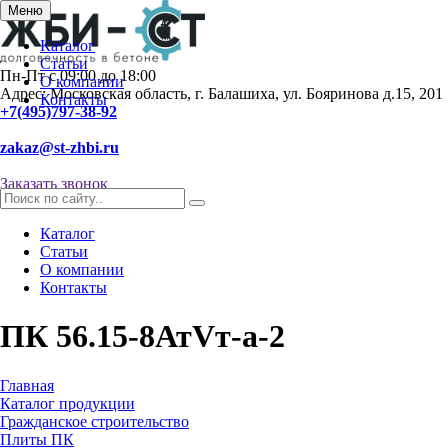
Меню
Каталог
Статьи
Пн-Пт с 09:00 до 18:00
О компании
Адрес: Московская область, г. Балашиха, ул. Бояринова д.15, 201
Контакты
+7(495)797-38-92
zakaz@st-zhbi.ru
Заказать звонок
Каталог
Статьи
О компании
Контакты
ПК 56.15-8АтVт-а-2
Главная
Каталог продукции
Гражданское строительство
Плиты ПК