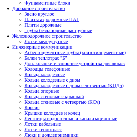
Фундаментные блоки
Дорожное строительство
Звено круглое
Плиты аэродромные ПАГ
Плиты дорожные
Трубы безнапорные раструбные
Железнодорожное строительство
Лотки междупутные
Инженерные коммуникации
Асбестоцементные трубы (хризотилцементные)
Балки теплотрас "Б"
Доп. крышки и запорные устройства для люков
Колодцы телефонные
Кольца колодезные
Кольца колодезные с дном
Кольца колодезные с дном с четвертью (КЦДч)
Кольца опорные
Кольца стеновые с крышкой
Кольца стеновые с четвертью (КСч)
Корсис
Крышки колодцев и колец
Лестницы водосточные и канализационные
Лотки кабельные
Лотки теплотрасс
Люки и дождеприемники