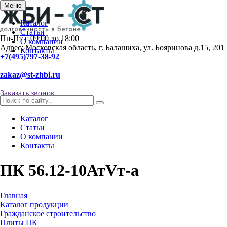
Меню
Каталог
Статьи
Пн-Пт с 09:00 до 18:00
О компании
Адрес: Московская область, г. Балашиха, ул. Бояринова д.15, 201
Контакты
+7(495)797-38-92
zakaz@st-zhbi.ru
Заказать звонок
Каталог
Статьи
О компании
Контакты
ПК 56.12-10АтVт-а
Главная
Каталог продукции
Гражданское строительство
Плиты ПК