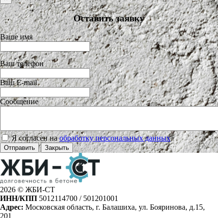
Оставить заявку
Ваше имя
Ваш телефон
Ваш E-mail
Сообщение
Я согласен на
обработку персональных данных
>
Отправить
Закрыть
2026 © ЖБИ-СТ
ИНН/КПП
5012114700 / 501201001
Адрес:
Московская область, г. Балашиха, ул. Бояринова, д.15,
201