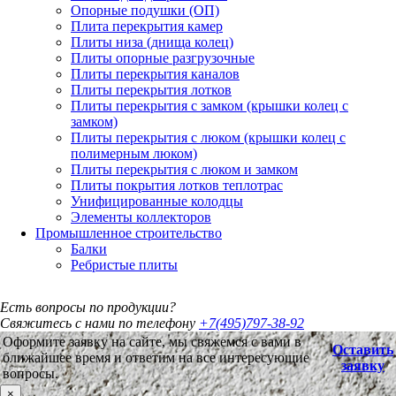
Опорные подушки (ОП)
Плита перекрытия камер
Плиты низа (днища колец)
Плиты опорные разгрузочные
Плиты перекрытия каналов
Плиты перекрытия лотков
Плиты перекрытия с замком (крышки колец с
замком)
Плиты перекрытия с люком (крышки колец с
полимерным люком)
Плиты перекрытия с люком и замком
Плиты покрытия лотков теплотрас
Унифицированные колодцы
Элементы коллекторов
Промышленное строительство
Балки
Ребристые плиты
Есть вопросы по продукции?
Свяжитесь с нами по телефону
+7(495)797-38-92
Оформите заявку на сайте, мы свяжемся с вами в
Оставить
ближайшее время и ответим на все интересующие
заявку
вопросы.
×