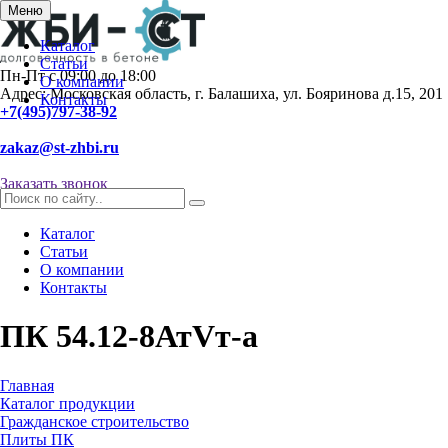
Меню
Каталог
Статьи
Пн-Пт с 09:00 до 18:00
О компании
Адрес: Московская область, г. Балашиха, ул. Бояринова д.15, 201
Контакты
+7(495)797-38-92
zakaz@st-zhbi.ru
Заказать звонок
Каталог
Статьи
О компании
Контакты
ПК 54.12-8АтVт-а
Главная
Каталог продукции
Гражданское строительство
Плиты ПК