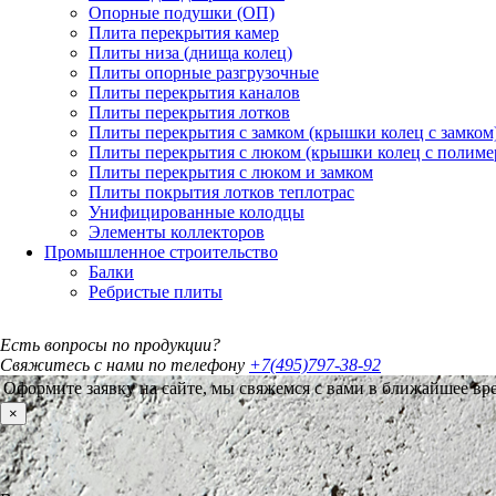
Опорные подушки (ОП)
Плита перекрытия камер
Плиты низа (днища колец)
Плиты опорные разгрузочные
Плиты перекрытия каналов
Плиты перекрытия лотков
Плиты перекрытия с замком (крышки колец с замком
Плиты перекрытия с люком (крышки колец с полим
Плиты перекрытия с люком и замком
Плиты покрытия лотков теплотрас
Унифицированные колодцы
Элементы коллекторов
Промышленное строительство
Балки
Ребристые плиты
Есть вопросы по продукции?
Свяжитесь с нами по телефону
+7(495)797-38-92
Оформите заявку на сайте, мы свяжемся с вами в ближайшее вр
×