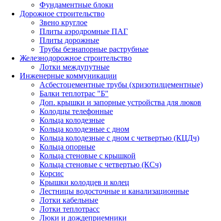
Фундаментные блоки
Дорожное строительство
Звено круглое
Плиты аэродромные ПАГ
Плиты дорожные
Трубы безнапорные раструбные
Железнодорожное строительство
Лотки междупутные
Инженерные коммуникации
Асбестоцементные трубы (хризотилцементные)
Балки теплотрас "Б"
Доп. крышки и запорные устройства для люков
Колодцы телефонные
Кольца колодезные
Кольца колодезные с дном
Кольца колодезные с дном с четвертью (КЦДч)
Кольца опорные
Кольца стеновые с крышкой
Кольца стеновые с четвертью (КСч)
Корсис
Крышки колодцев и колец
Лестницы водосточные и канализационные
Лотки кабельные
Лотки теплотрасс
Люки и дождеприемники