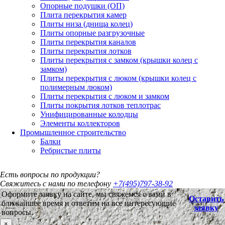
Опорные подушки (ОП)
Плита перекрытия камер
Плиты низа (днища колец)
Плиты опорные разгрузочные
Плиты перекрытия каналов
Плиты перекрытия лотков
Плиты перекрытия с замком (крышки колец с
замком)
Плиты перекрытия с люком (крышки колец с
полимерным люком)
Плиты перекрытия с люком и замком
Плиты покрытия лотков теплотрас
Унифицированные колодцы
Элементы коллекторов
Промышленное строительство
Балки
Ребристые плиты
Есть вопросы по продукции?
Свяжитесь с нами по телефону
+7(495)797-38-92
Оформите заявку на сайте, мы свяжемся с вами в
Оставить
ближайшее время и ответим на все интересующие
заявку
вопросы.
×