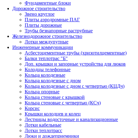
Фундаментные блоки
Дорожное строительство
Звено круглое
Плиты аэродромные ПАГ
Плиты дорожные
Трубы безнапорные раструбные
Железнодорожное строительство
Лотки междупутные
Инженерные коммуникации
Асбестоцементные трубы (хризотилцементные)
Балки теплотрас "Б"
Доп. крышки и запорные устройства для люков
Колодцы телефонные
Кольца колодезные
Кольца колодезные с дном
Кольца колодезные с дном с четвертью (КЦДч)
Кольца опорные
Кольца стеновые с крышкой
Кольца стеновые с четвертью (КСч)
Корсис
Крышки колодцев и колец
Лестницы водосточные и канализационные
Лотки кабельные
Лотки теплотрасс
Люки и дождеприемники