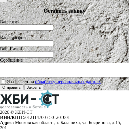
Оставить заявку
Ваше имя
Ваш телефон
Ваш E-mail
Сообщение
Я согласен на
обработку персональных данных
>
Отправить
Закрыть
2026 © ЖБИ-СТ
ИНН/КПП
5012114700 / 501201001
Адрес:
Московская область, г. Балашиха, ул. Бояринова, д.15,
201