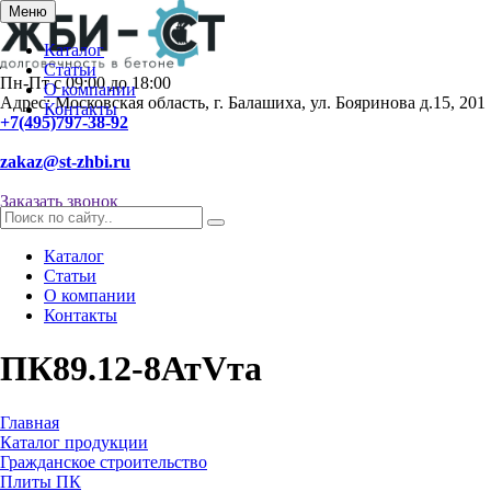
Меню
Каталог
Статьи
Пн-Пт с 09:00 до 18:00
О компании
Адрес: Московская область, г. Балашиха, ул. Бояринова д.15, 201
Контакты
+7(495)797-38-92
zakaz@st-zhbi.ru
Заказать звонок
Каталог
Статьи
О компании
Контакты
ПК89.12-8АтVта
Главная
Каталог продукции
Гражданское строительство
Плиты ПК