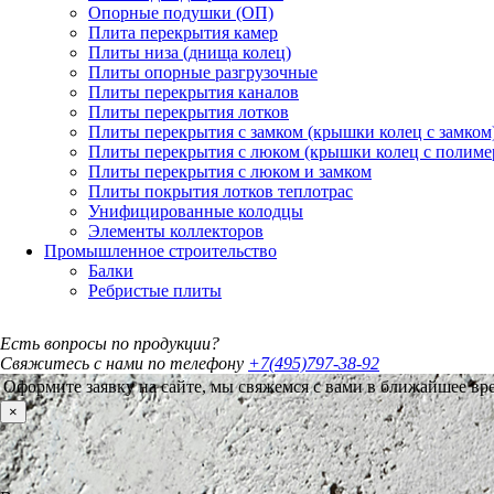
Опорные подушки (ОП)
Плита перекрытия камер
Плиты низа (днища колец)
Плиты опорные разгрузочные
Плиты перекрытия каналов
Плиты перекрытия лотков
Плиты перекрытия с замком (крышки колец с замком
Плиты перекрытия с люком (крышки колец с полим
Плиты перекрытия с люком и замком
Плиты покрытия лотков теплотрас
Унифицированные колодцы
Элементы коллекторов
Промышленное строительство
Балки
Ребристые плиты
Есть вопросы по продукции?
Свяжитесь с нами по телефону
+7(495)797-38-92
Оформите заявку на сайте, мы свяжемся с вами в ближайшее вр
×