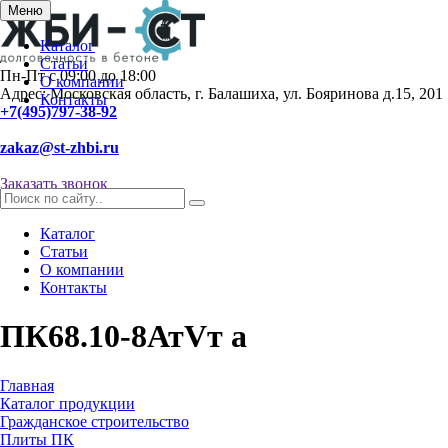
Меню
Каталог
Статьи
Пн-Пт с 09:00 до 18:00
О компании
Адрес: Московская область, г. Балашиха, ул. Бояринова д.15, 201
Контакты
+7(495)797-38-92
zakaz@st-zhbi.ru
Заказать звонок
Каталог
Статьи
О компании
Контакты
ПК68.10-8АтVт а
Главная
Каталог продукции
Гражданское строительство
Плиты ПК