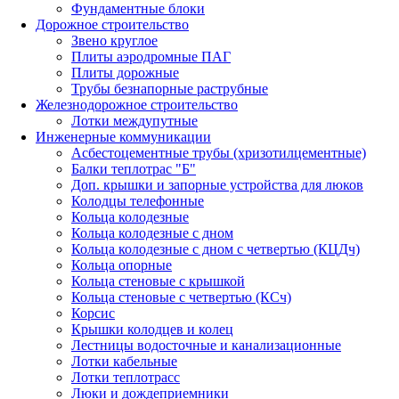
Фундаментные блоки
Дорожное строительство
Звено круглое
Плиты аэродромные ПАГ
Плиты дорожные
Трубы безнапорные раструбные
Железнодорожное строительство
Лотки междупутные
Инженерные коммуникации
Асбестоцементные трубы (хризотилцементные)
Балки теплотрас "Б"
Доп. крышки и запорные устройства для люков
Колодцы телефонные
Кольца колодезные
Кольца колодезные с дном
Кольца колодезные с дном с четвертью (КЦДч)
Кольца опорные
Кольца стеновые с крышкой
Кольца стеновые с четвертью (КСч)
Корсис
Крышки колодцев и колец
Лестницы водосточные и канализационные
Лотки кабельные
Лотки теплотрасс
Люки и дождеприемники