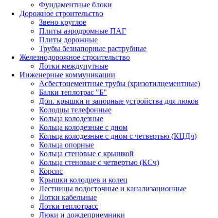
Фундаментные блоки
Дорожное строительство
Звено круглое
Плиты аэродромные ПАГ
Плиты дорожные
Трубы безнапорные раструбные
Железнодорожное строительство
Лотки междупутные
Инженерные коммуникации
Асбестоцементные трубы (хризотилцементные)
Балки теплотрас "Б"
Доп. крышки и запорные устройства для люков
Колодцы телефонные
Кольца колодезные
Кольца колодезные с дном
Кольца колодезные с дном с четвертью (КЦДч)
Кольца опорные
Кольца стеновые с крышкой
Кольца стеновые с четвертью (КСч)
Корсис
Крышки колодцев и колец
Лестницы водосточные и канализационные
Лотки кабельные
Лотки теплотрасс
Люки и дождеприемники