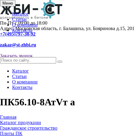
Меню
Каталог
Статьи
Пн-Пт с 09:00 до 18:00
О компании
Адрес: Московская область, г. Балашиха, ул. Бояринова д.15, 201
Контакты
+7(495)797-38-92
zakaz@st-zhbi.ru
Заказать звонок
Каталог
Статьи
О компании
Контакты
ПК56.10-8АтVт а
Главная
Каталог продукции
Гражданское строительство
Плиты ПК