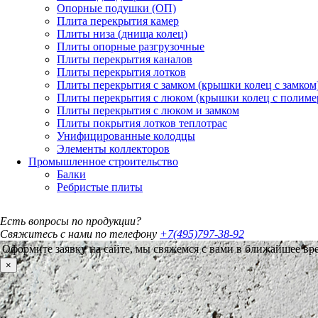
Опорные подушки (ОП)
Плита перекрытия камер
Плиты низа (днища колец)
Плиты опорные разгрузочные
Плиты перекрытия каналов
Плиты перекрытия лотков
Плиты перекрытия с замком (крышки колец с замком
Плиты перекрытия с люком (крышки колец с полим
Плиты перекрытия с люком и замком
Плиты покрытия лотков теплотрас
Унифицированные колодцы
Элементы коллекторов
Промышленное строительство
Балки
Ребристые плиты
Есть вопросы по продукции?
Свяжитесь с нами по телефону
+7(495)797-38-92
Оформите заявку на сайте, мы свяжемся с вами в ближайшее вр
×