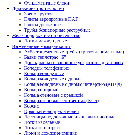
Фундаментные блоки
Дорожное строительство
Звено круглое
Плиты аэродромные ПАГ
Плиты дорожные
Трубы безнапорные раструбные
Железнодорожное строительство
Лотки междупутные
Инженерные коммуникации
Асбестоцементные трубы (хризотилцементные)
Балки теплотрас "Б"
Доп. крышки и запорные устройства для люков
Колодцы телефонные
Кольца колодезные
Кольца колодезные с дном
Кольца колодезные с дном с четвертью (КЦДч)
Кольца опорные
Кольца стеновые с крышкой
Кольца стеновые с четвертью (КСч)
Корсис
Крышки колодцев и колец
Лестницы водосточные и канализационные
Лотки кабельные
Лотки теплотрасс
Люки и дождеприемники