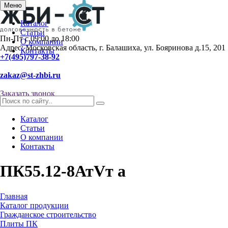
Меню
Каталог
Статьи
Пн-Пт с 09:00 до 18:00
О компании
Адрес: Московская область, г. Балашиха, ул. Бояринова д.15, 201
Контакты
+7(495)797-38-92
zakaz@st-zhbi.ru
Заказать звонок
Каталог
Статьи
О компании
Контакты
ПК55.12-8АтVт а
Главная
Каталог продукции
Гражданское строительство
Плиты ПК