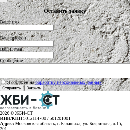
Оставить заявку
Ваше имя
Ваш телефон
Ваш E-mail
Сообщение
Я согласен на
обработку персональных данных
>
Отправить
Закрыть
2026 © ЖБИ-СТ
ИНН/КПП
5012114700 / 501201001
Адрес:
Московская область, г. Балашиха, ул. Бояринова, д.15,
201