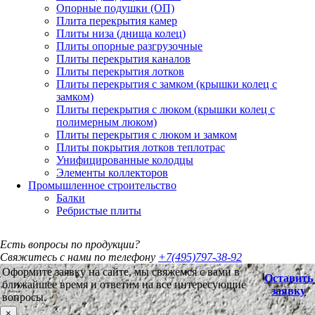
Опорные подушки (ОП)
Плита перекрытия камер
Плиты низа (днища колец)
Плиты опорные разгрузочные
Плиты перекрытия каналов
Плиты перекрытия лотков
Плиты перекрытия с замком (крышки колец с
замком)
Плиты перекрытия с люком (крышки колец с
полимерным люком)
Плиты перекрытия с люком и замком
Плиты покрытия лотков теплотрас
Унифицированные колодцы
Элементы коллекторов
Промышленное строительство
Балки
Ребристые плиты
Есть вопросы по продукции?
Свяжитесь с нами по телефону
+7(495)797-38-92
Оформите заявку на сайте, мы свяжемся с вами в
Оставить
ближайшее время и ответим на все интересующие
заявку
вопросы.
×