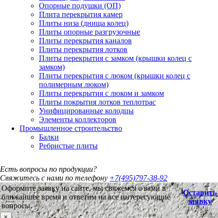
Опорные подушки (ОП)
Плита перекрытия камер
Плиты низа (днища колец)
Плиты опорные разгрузочные
Плиты перекрытия каналов
Плиты перекрытия лотков
Плиты перекрытия с замком (крышки колец с
замком)
Плиты перекрытия с люком (крышки колец с
полимерным люком)
Плиты перекрытия с люком и замком
Плиты покрытия лотков теплотрас
Унифицированные колодцы
Элементы коллекторов
Промышленное строительство
Балки
Ребристые плиты
Есть вопросы по продукции?
Свяжитесь с нами по телефону
+7(495)797-38-92
Оформите заявку на сайте, мы свяжемся с вами в
Оставить
ближайшее время и ответим на все интересующие
заявку
вопросы.
×