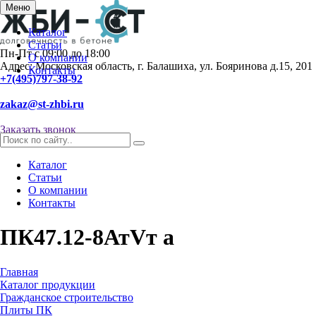
Меню
Каталог
Статьи
Пн-Пт с 09:00 до 18:00
О компании
Адрес: Московская область, г. Балашиха, ул. Бояринова д.15, 201
Контакты
+7(495)797-38-92
zakaz@st-zhbi.ru
Заказать звонок
Каталог
Статьи
О компании
Контакты
ПК47.12-8АтVт а
Главная
Каталог продукции
Гражданское строительство
Плиты ПК