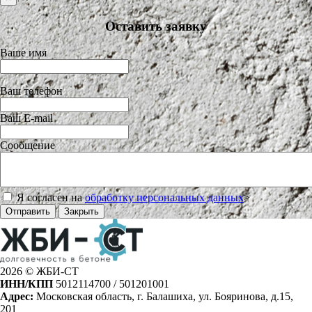
Оставить заявку
Ваше имя
Ваш телефон
Ваш E-mail
Сообщение
Я согласен на
обработку персональных данных
>
Отправить
Закрыть
2026 © ЖБИ-СТ
ИНН/КПП
5012114700 / 501201001
Адрес:
Московская область, г. Балашиха, ул. Бояринова, д.15,
201