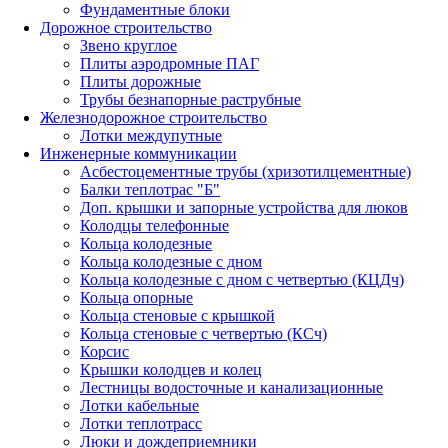
Фундаментные блоки
Дорожное строительство
Звено круглое
Плиты аэродромные ПАГ
Плиты дорожные
Трубы безнапорные раструбные
Железнодорожное строительство
Лотки междупутные
Инженерные коммуникации
Асбестоцементные трубы (хризотилцементные)
Балки теплотрас "Б"
Доп. крышки и запорные устройства для люков
Колодцы телефонные
Кольца колодезные
Кольца колодезные с дном
Кольца колодезные с дном с четвертью (КЦДч)
Кольца опорные
Кольца стеновые с крышкой
Кольца стеновые с четвертью (КСч)
Корсис
Крышки колодцев и колец
Лестницы водосточные и канализационные
Лотки кабельные
Лотки теплотрасс
Люки и дождеприемники