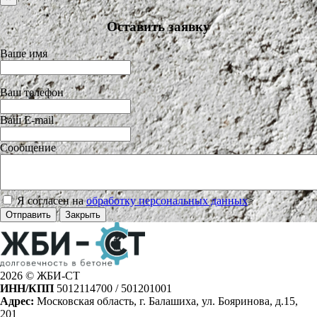
Оставить заявку
Ваше имя
Ваш телефон
Ваш E-mail
Сообщение
Я согласен на
обработку персональных данных
>
Отправить
Закрыть
2026 © ЖБИ-СТ
ИНН/КПП
5012114700 / 501201001
Адрес:
Московская область, г. Балашиха, ул. Бояринова, д.15,
201