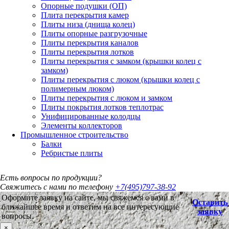
Опорные подушки (ОП)
Плита перекрытия камер
Плиты низа (днища колец)
Плиты опорные разгрузочные
Плиты перекрытия каналов
Плиты перекрытия лотков
Плиты перекрытия с замком (крышки колец с
замком)
Плиты перекрытия с люком (крышки колец с
полимерным люком)
Плиты перекрытия с люком и замком
Плиты покрытия лотков теплотрас
Унифицированные колодцы
Элементы коллекторов
Промышленное строительство
Балки
Ребристые плиты
Есть вопросы по продукции?
Свяжитесь с нами по телефону
+7(495)797-38-92
Оформите заявку на сайте, мы свяжемся с вами в
Оставить
ближайшее время и ответим на все интересующие
заявку
вопросы.
×