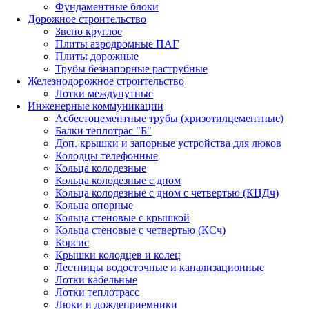
Фундаментные блоки
Дорожное строительство
Звено круглое
Плиты аэродромные ПАГ
Плиты дорожные
Трубы безнапорные раструбные
Железнодорожное строительство
Лотки междупутные
Инженерные коммуникации
Асбестоцементные трубы (хризотилцементные)
Балки теплотрас "Б"
Доп. крышки и запорные устройства для люков
Колодцы телефонные
Кольца колодезные
Кольца колодезные с дном
Кольца колодезные с дном с четвертью (КЦДч)
Кольца опорные
Кольца стеновые с крышкой
Кольца стеновые с четвертью (КСч)
Корсис
Крышки колодцев и колец
Лестницы водосточные и канализационные
Лотки кабельные
Лотки теплотрасс
Люки и дождеприемники