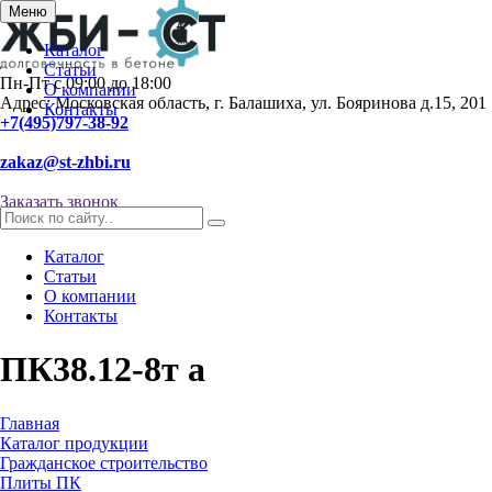
Меню
Каталог
Статьи
Пн-Пт с 09:00 до 18:00
О компании
Адрес: Московская область, г. Балашиха, ул. Бояринова д.15, 201
Контакты
+7(495)797-38-92
zakaz@st-zhbi.ru
Заказать звонок
Каталог
Статьи
О компании
Контакты
ПК38.12-8т а
Главная
Каталог продукции
Гражданское строительство
Плиты ПК