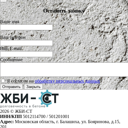
Оставить заявку
Ваше имя
Ваш телефон
Ваш E-mail
Сообщение
Я согласен на
обработку персональных данных
>
Отправить
Закрыть
2026 © ЖБИ-СТ
ИНН/КПП
5012114700 / 501201001
Адрес:
Московская область, г. Балашиха, ул. Бояринова, д.15,
201