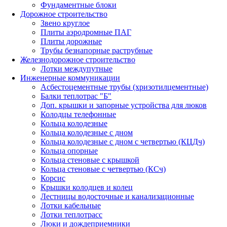
Фундаментные блоки
Дорожное строительство
Звено круглое
Плиты аэродромные ПАГ
Плиты дорожные
Трубы безнапорные раструбные
Железнодорожное строительство
Лотки междупутные
Инженерные коммуникации
Асбестоцементные трубы (хризотилцементные)
Балки теплотрас "Б"
Доп. крышки и запорные устройства для люков
Колодцы телефонные
Кольца колодезные
Кольца колодезные с дном
Кольца колодезные с дном с четвертью (КЦДч)
Кольца опорные
Кольца стеновые с крышкой
Кольца стеновые с четвертью (КСч)
Корсис
Крышки колодцев и колец
Лестницы водосточные и канализационные
Лотки кабельные
Лотки теплотрасс
Люки и дождеприемники