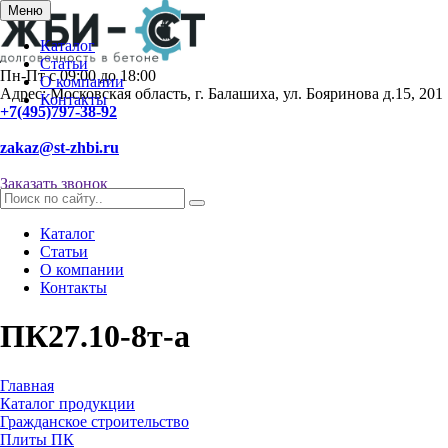
Меню
Каталог
Статьи
Пн-Пт с 09:00 до 18:00
О компании
Адрес: Московская область, г. Балашиха, ул. Бояринова д.15, 201
Контакты
+7(495)797-38-92
zakaz@st-zhbi.ru
Заказать звонок
Каталог
Статьи
О компании
Контакты
ПК27.10-8т-а
Главная
Каталог продукции
Гражданское строительство
Плиты ПК