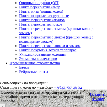
Опорные подушки (ОП)
Плита перекрытия камер
Плиты низа (днища колец)
Плиты опорные разгрузочные
Плиты перекрытия каналов
Плиты перекрытия лотков
Плиты перекрытия с замком (крышки колец с
замком)
Плиты перекрытия с люком (крышки колец с
полимерным люком)
Плиты перекрытия с люком и замком
Плиты покрытия лотков теплотрас
Унифицированные колодцы
Элементы коллекторов
Промышленное строительство
Балки
Ребристые плиты
Есть вопросы по продукции?
Свяжитесь с нами по телефону
+7(495)797-38-92
Оформите заявку на сайте, мы свяжемся с вами в
Оставить
ближайшее время и ответим на все интересующие
заявку
вопросы.
×