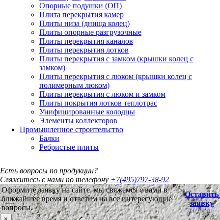
Опорные подушки (ОП)
Плита перекрытия камер
Плиты низа (днища колец)
Плиты опорные разгрузочные
Плиты перекрытия каналов
Плиты перекрытия лотков
Плиты перекрытия с замком (крышки колец с
замком)
Плиты перекрытия с люком (крышки колец с
полимерным люком)
Плиты перекрытия с люком и замком
Плиты покрытия лотков теплотрас
Унифицированные колодцы
Элементы коллекторов
Промышленное строительство
Балки
Ребристые плиты
Есть вопросы по продукции?
Свяжитесь с нами по телефону
+7(495)797-38-92
Оформите заявку на сайте, мы свяжемся с вами в
Оставить
ближайшее время и ответим на все интересующие
заявку
вопросы.
×