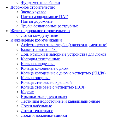
Фундаментные блоки
Дорожное строительство
Звено круглое
Плиты аэродромные ПАГ
Плиты дорожные
Трубы безнапорные раструбные
Железнодорожное строительство
Лотки междупутные
Инженерные коммуникации
Асбестоцементные трубы (хризотилцементные)
Балки теплотрас "Б"
Доп. крышки и запорные устройства для люков
Колодцы телефонные
Кольца колодезные
Кольца колодезные с дном
Кольца колодезные с дном с четвертью (КЦДч)
Кольца опорные
Кольца стеновые с крышкой
Кольца стеновые с четвертью (КСч)
Корсис
Крышки колодцев и колец
Лестницы водосточные и канализационные
Лотки кабельные
Лотки теплотрасс
Люки и дождеприемники