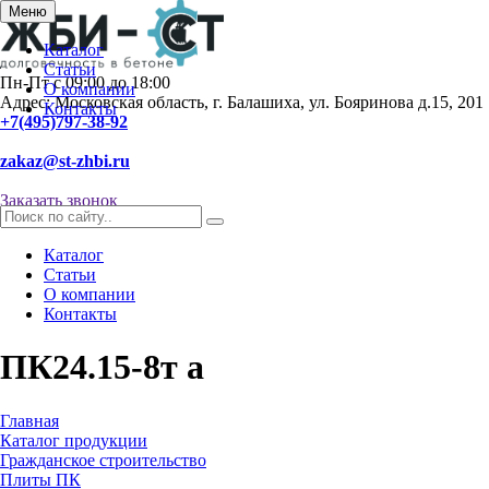
Меню
Каталог
Статьи
Пн-Пт с 09:00 до 18:00
О компании
Адрес: Московская область, г. Балашиха, ул. Бояринова д.15, 201
Контакты
+7(495)797-38-92
zakaz@st-zhbi.ru
Заказать звонок
Каталог
Статьи
О компании
Контакты
ПК24.15-8т а
Главная
Каталог продукции
Гражданское строительство
Плиты ПК