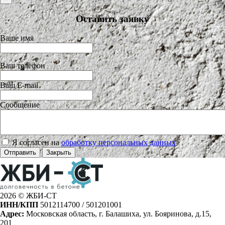
Оставить заявку
Ваше имя
Ваш телефон
Ваш E-mail
Сообщение
Я согласен на
обработку персональных данных
>
Отправить
Закрыть
2026 © ЖБИ-СТ
ИНН/КПП
5012114700 / 501201001
Адрес:
Московская область, г. Балашиха, ул. Бояринова, д.15,
201