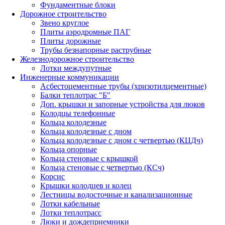
Фундаментные блоки
Дорожное строительство
Звено круглое
Плиты аэродромные ПАГ
Плиты дорожные
Трубы безнапорные раструбные
Железнодорожное строительство
Лотки междупутные
Инженерные коммуникации
Асбестоцементные трубы (хризотилцементные)
Балки теплотрас "Б"
Доп. крышки и запорные устройства для люков
Колодцы телефонные
Кольца колодезные
Кольца колодезные с дном
Кольца колодезные с дном с четвертью (КЦДч)
Кольца опорные
Кольца стеновые с крышкой
Кольца стеновые с четвертью (КСч)
Корсис
Крышки колодцев и колец
Лестницы водосточные и канализационные
Лотки кабельные
Лотки теплотрасс
Люки и дождеприемники