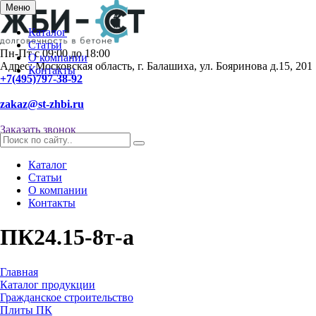
Меню
Каталог
Статьи
Пн-Пт с 09:00 до 18:00
О компании
Адрес: Московская область, г. Балашиха, ул. Бояринова д.15, 201
Контакты
+7(495)797-38-92
zakaz@st-zhbi.ru
Заказать звонок
Каталог
Статьи
О компании
Контакты
ПК24.15-8т-а
Главная
Каталог продукции
Гражданское строительство
Плиты ПК