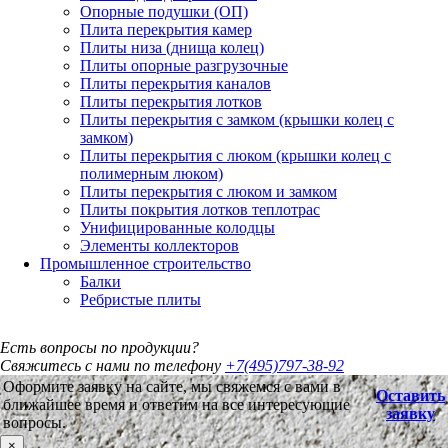
Опорные подушки (ОП)
Плита перекрытия камер
Плиты низа (днища колец)
Плиты опорные разгрузочные
Плиты перекрытия каналов
Плиты перекрытия лотков
Плиты перекрытия с замком (крышки колец с
замком)
Плиты перекрытия с люком (крышки колец с
полимерным люком)
Плиты перекрытия с люком и замком
Плиты покрытия лотков теплотрас
Унифицированные колодцы
Элементы коллекторов
Промышленное строительство
Балки
Ребристые плиты
Есть вопросы по продукции?
Свяжитесь с нами по телефону
+7(495)797-38-92
Оформите заявку на сайте, мы свяжемся с вами в
Оставить
ближайшее время и ответим на все интересующие
заявку
вопросы.
×