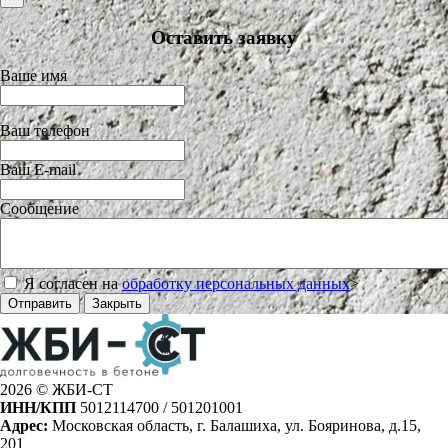
Оставить заявку
Ваше имя
Ваш телефон
Ваш E-mail
Сообщение
Я согласен на
обработку персональных данных
>
Отправить
Закрыть
2026 © ЖБИ-СТ
ИНН/КПП
5012114700 / 501201001
Адрес:
Московская область, г. Балашиха, ул. Бояринова, д.15,
201