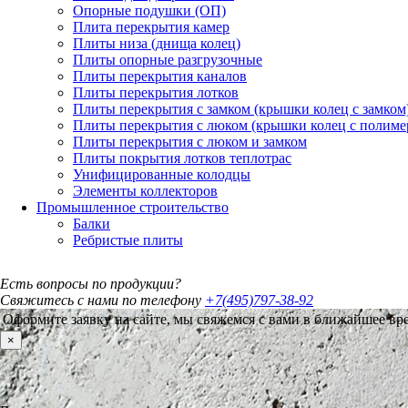
Опорные подушки (ОП)
Плита перекрытия камер
Плиты низа (днища колец)
Плиты опорные разгрузочные
Плиты перекрытия каналов
Плиты перекрытия лотков
Плиты перекрытия с замком (крышки колец с замком
Плиты перекрытия с люком (крышки колец с полим
Плиты перекрытия с люком и замком
Плиты покрытия лотков теплотрас
Унифицированные колодцы
Элементы коллекторов
Промышленное строительство
Балки
Ребристые плиты
Есть вопросы по продукции?
Свяжитесь с нами по телефону
+7(495)797-38-92
Оформите заявку на сайте, мы свяжемся с вами в ближайшее вр
×