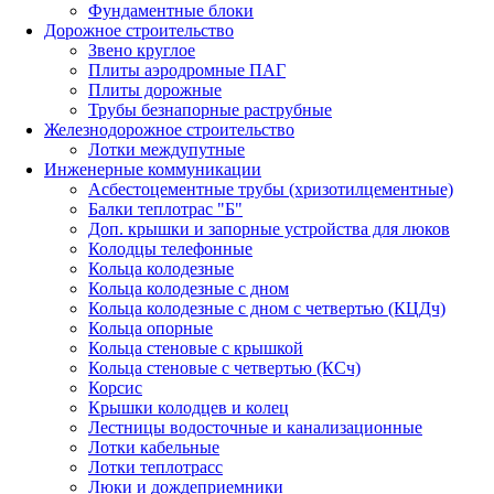
Фундаментные блоки
Дорожное строительство
Звено круглое
Плиты аэродромные ПАГ
Плиты дорожные
Трубы безнапорные раструбные
Железнодорожное строительство
Лотки междупутные
Инженерные коммуникации
Асбестоцементные трубы (хризотилцементные)
Балки теплотрас "Б"
Доп. крышки и запорные устройства для люков
Колодцы телефонные
Кольца колодезные
Кольца колодезные с дном
Кольца колодезные с дном с четвертью (КЦДч)
Кольца опорные
Кольца стеновые с крышкой
Кольца стеновые с четвертью (КСч)
Корсис
Крышки колодцев и колец
Лестницы водосточные и канализационные
Лотки кабельные
Лотки теплотрасс
Люки и дождеприемники