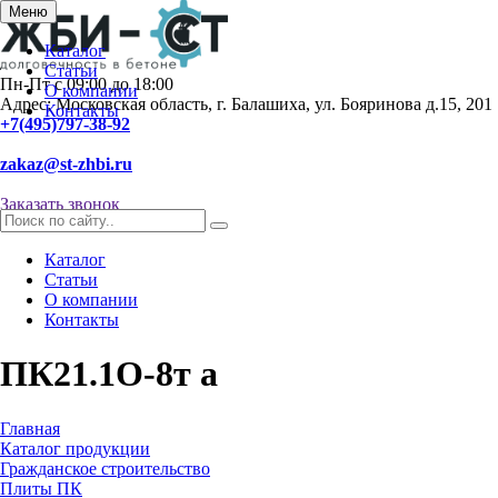
Меню
Каталог
Статьи
Пн-Пт с 09:00 до 18:00
О компании
Адрес: Московская область, г. Балашиха, ул. Бояринова д.15, 201
Контакты
+7(495)797-38-92
zakaz@st-zhbi.ru
Заказать звонок
Каталог
Статьи
О компании
Контакты
ПК21.1О-8т а
Главная
Каталог продукции
Гражданское строительство
Плиты ПК