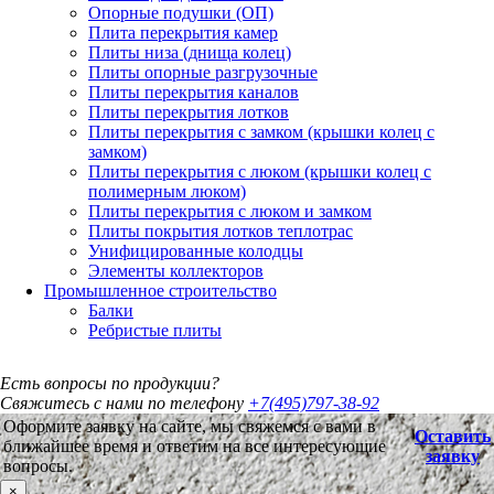
Опорные подушки (ОП)
Плита перекрытия камер
Плиты низа (днища колец)
Плиты опорные разгрузочные
Плиты перекрытия каналов
Плиты перекрытия лотков
Плиты перекрытия с замком (крышки колец с
замком)
Плиты перекрытия с люком (крышки колец с
полимерным люком)
Плиты перекрытия с люком и замком
Плиты покрытия лотков теплотрас
Унифицированные колодцы
Элементы коллекторов
Промышленное строительство
Балки
Ребристые плиты
Есть вопросы по продукции?
Свяжитесь с нами по телефону
+7(495)797-38-92
Оформите заявку на сайте, мы свяжемся с вами в
Оставить
ближайшее время и ответим на все интересующие
заявку
вопросы.
×