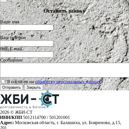
Оставить заявку
Ваше имя
Ваш телефон
Ваш E-mail
Сообщение
Я согласен на
обработку персональных данных
>
Отправить
Закрыть
2026 © ЖБИ-СТ
ИНН/КПП
5012114700 / 501201001
Адрес:
Московская область, г. Балашиха, ул. Бояринова, д.15,
201