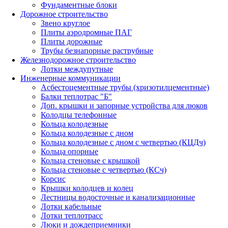
Фундаментные блоки
Дорожное строительство
Звено круглое
Плиты аэродромные ПАГ
Плиты дорожные
Трубы безнапорные раструбные
Железнодорожное строительство
Лотки междупутные
Инженерные коммуникации
Асбестоцементные трубы (хризотилцементные)
Балки теплотрас "Б"
Доп. крышки и запорные устройства для люков
Колодцы телефонные
Кольца колодезные
Кольца колодезные с дном
Кольца колодезные с дном с четвертью (КЦДч)
Кольца опорные
Кольца стеновые с крышкой
Кольца стеновые с четвертью (КСч)
Корсис
Крышки колодцев и колец
Лестницы водосточные и канализационные
Лотки кабельные
Лотки теплотрасс
Люки и дождеприемники