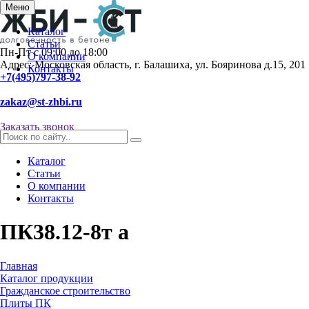
Меню
Каталог
Статьи
Пн-Пт с 09:00 до 18:00
О компании
Адрес: Московская область, г. Балашиха, ул. Бояринова д.15, 201
Контакты
+7(495)797-38-92
zakaz@st-zhbi.ru
Заказать звонок
Каталог
Статьи
О компании
Контакты
ПК38.12-8т а
Главная
Каталог продукции
Гражданское строительство
Плиты ПК