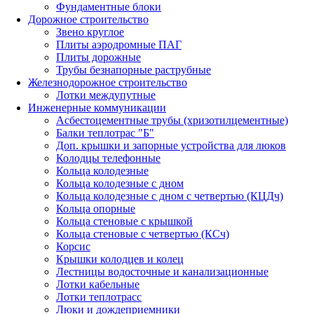
Фундаментные блоки
Дорожное строительство
Звено круглое
Плиты аэродромные ПАГ
Плиты дорожные
Трубы безнапорные раструбные
Железнодорожное строительство
Лотки междупутные
Инженерные коммуникации
Асбестоцементные трубы (хризотилцементные)
Балки теплотрас "Б"
Доп. крышки и запорные устройства для люков
Колодцы телефонные
Кольца колодезные
Кольца колодезные с дном
Кольца колодезные с дном с четвертью (КЦДч)
Кольца опорные
Кольца стеновые с крышкой
Кольца стеновые с четвертью (КСч)
Корсис
Крышки колодцев и колец
Лестницы водосточные и канализационные
Лотки кабельные
Лотки теплотрасс
Люки и дождеприемники