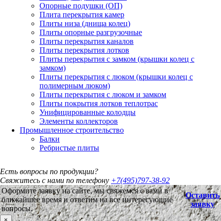
Опорные подушки (ОП)
Плита перекрытия камер
Плиты низа (днища колец)
Плиты опорные разгрузочные
Плиты перекрытия каналов
Плиты перекрытия лотков
Плиты перекрытия с замком (крышки колец с
замком)
Плиты перекрытия с люком (крышки колец с
полимерным люком)
Плиты перекрытия с люком и замком
Плиты покрытия лотков теплотрас
Унифицированные колодцы
Элементы коллекторов
Промышленное строительство
Балки
Ребристые плиты
Есть вопросы по продукции?
Свяжитесь с нами по телефону
+7(495)797-38-92
Оформите заявку на сайте, мы свяжемся с вами в
Оставить
ближайшее время и ответим на все интересующие
заявку
вопросы.
×