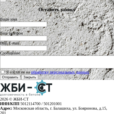
Оставить заявку
Ваше имя
Ваш телефон
Ваш E-mail
Сообщение
Я согласен на
обработку персональных данных
>
Отправить
Закрыть
2026 © ЖБИ-СТ
ИНН/КПП
5012114700 / 501201001
Адрес:
Московская область, г. Балашиха, ул. Бояринова, д.15,
201