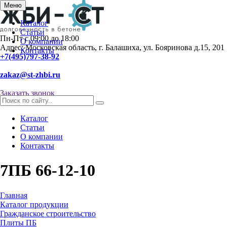
Меню
Каталог
Статьи
Пн-Пт с 09:00 до 18:00
О компании
Адрес: Московская область, г. Балашиха, ул. Бояринова д.15, 201
Контакты
+7(495)797-38-92
zakaz@st-zhbi.ru
Заказать звонок
Каталог
Статьи
О компании
Контакты
7ПБ 66-12-10
Главная
Каталог продукции
Гражданское строительство
Плиты ПБ