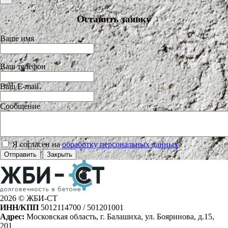
Оставить заявку
Ваше имя
Ваш телефон
Ваш E-mail
Сообщение
Я согласен на
обработку персональных данных
>
Отправить
Закрыть
2026 © ЖБИ-СТ
ИНН/КПП
5012114700 / 501201001
Адрес:
Московская область, г. Балашиха, ул. Бояринова, д.15,
201