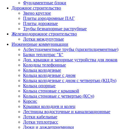
Фундаментные блоки
Дорожное строительство
Звено круглое
Плиты аэродромные ПАГ
Плиты дорожные
Трубы безнапорные раструбные
Железнодорожное строительство
Лотки междупутные
Инженерные коммуникации
Асбестоцементные трубы (хризотилцементные)
Балки теплотрас "Б"
Доп. крышки и запорные устройства для люков
Колодцы телефонные
Кольца колодезные
Кольца колодезные с дном
Кольца колодезные с дном с четвертью (КЦДч)
Кольца опорные
Кольца стеновые с крышкой
Кольца стеновые с четвертью (КСч)
Корсис
Крышки колодцев и колец
Лестницы водосточные и канализационные
Лотки кабельные
Лотки теплотрасс
Люки и дождеприемники