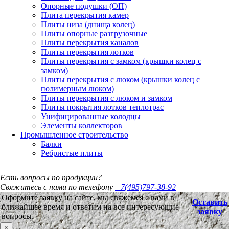
Опорные подушки (ОП)
Плита перекрытия камер
Плиты низа (днища колец)
Плиты опорные разгрузочные
Плиты перекрытия каналов
Плиты перекрытия лотков
Плиты перекрытия с замком (крышки колец с
замком)
Плиты перекрытия с люком (крышки колец с
полимерным люком)
Плиты перекрытия с люком и замком
Плиты покрытия лотков теплотрас
Унифицированные колодцы
Элементы коллекторов
Промышленное строительство
Балки
Ребристые плиты
Есть вопросы по продукции?
Свяжитесь с нами по телефону
+7(495)797-38-92
Оформите заявку на сайте, мы свяжемся с вами в
Оставить
ближайшее время и ответим на все интересующие
заявку
вопросы.
×