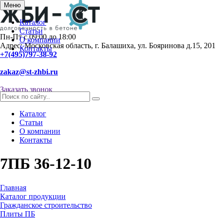
Меню
Каталог
Статьи
Пн-Пт с 09:00 до 18:00
О компании
Адрес: Московская область, г. Балашиха, ул. Бояринова д.15, 201
Контакты
+7(495)797-38-92
zakaz@st-zhbi.ru
Заказать звонок
Каталог
Статьи
О компании
Контакты
7ПБ 36-12-10
Главная
Каталог продукции
Гражданское строительство
Плиты ПБ