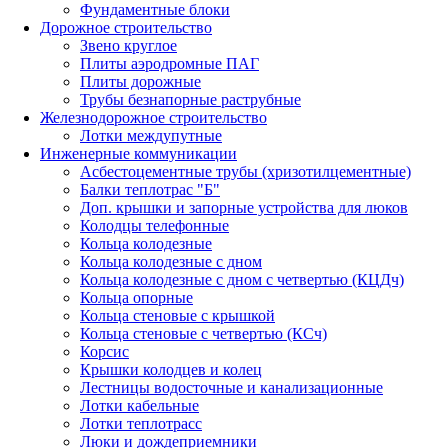
Фундаментные блоки
Дорожное строительство
Звено круглое
Плиты аэродромные ПАГ
Плиты дорожные
Трубы безнапорные раструбные
Железнодорожное строительство
Лотки междупутные
Инженерные коммуникации
Асбестоцементные трубы (хризотилцементные)
Балки теплотрас "Б"
Доп. крышки и запорные устройства для люков
Колодцы телефонные
Кольца колодезные
Кольца колодезные с дном
Кольца колодезные с дном с четвертью (КЦДч)
Кольца опорные
Кольца стеновые с крышкой
Кольца стеновые с четвертью (КСч)
Корсис
Крышки колодцев и колец
Лестницы водосточные и канализационные
Лотки кабельные
Лотки теплотрасс
Люки и дождеприемники