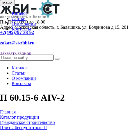
Меню
Каталог
Статьи
Пн-Пт с 09:00 до 18:00
О компании
Адрес: Московская область, г. Балашиха, ул. Бояринова д.15, 201
Контакты
+7(495)797-38-92
zakaz@st-zhbi.ru
Заказать звонок
Каталог
Статьи
О компании
Контакты
П 60.15-6 АIV-2
Главная
Каталог продукции
Гражданское строительство
Плиты беспустотные П