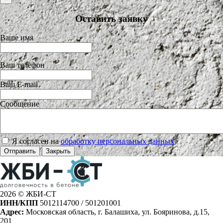
Оставить заявку
Ваше имя
Ваш телефон
Ваш E-mail
Сообщение
Я согласен на
обработку персональных данных
>
Отправить
Закрыть
2026 © ЖБИ-СТ
ИНН/КПП
5012114700 / 501201001
Адрес:
Московская область, г. Балашиха, ул. Бояринова, д.15,
201