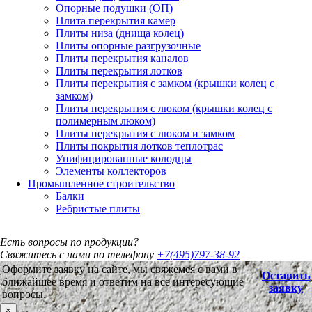
Опорные подушки (ОП)
Плита перекрытия камер
Плиты низа (днища колец)
Плиты опорные разгрузочные
Плиты перекрытия каналов
Плиты перекрытия лотков
Плиты перекрытия с замком (крышки колец с
замком)
Плиты перекрытия с люком (крышки колец с
полимерным люком)
Плиты перекрытия с люком и замком
Плиты покрытия лотков теплотрас
Унифицированные колодцы
Элементы коллекторов
Промышленное строительство
Балки
Ребристые плиты
Есть вопросы по продукции?
Свяжитесь с нами по телефону
+7(495)797-38-92
Оформите заявку на сайте, мы свяжемся с вами в
Оставить
ближайшее время и ответим на все интересующие
заявку
вопросы.
×