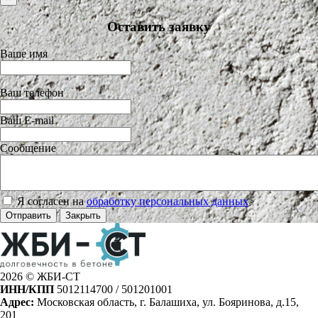
Оставить заявку
Ваше имя
Ваш телефон
Ваш E-mail
Сообщение
Я согласен на
обработку персональных данных
>
Отправить
Закрыть
2026 © ЖБИ-СТ
ИНН/КПП
5012114700 / 501201001
Адрес:
Московская область, г. Балашиха, ул. Бояринова, д.15,
201