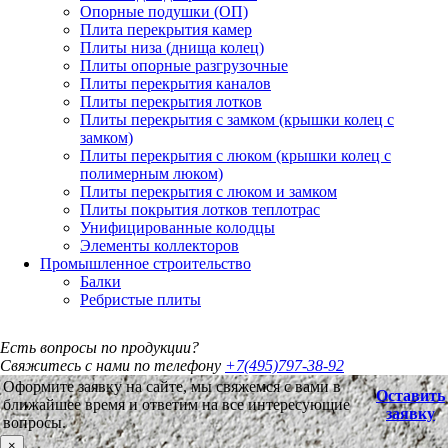
Опорные подушки (ОП)
Плита перекрытия камер
Плиты низа (днища колец)
Плиты опорные разгрузочные
Плиты перекрытия каналов
Плиты перекрытия лотков
Плиты перекрытия с замком (крышки колец с
замком)
Плиты перекрытия с люком (крышки колец с
полимерным люком)
Плиты перекрытия с люком и замком
Плиты покрытия лотков теплотрас
Унифицированные колодцы
Элементы коллекторов
Промышленное строительство
Балки
Ребристые плиты
Есть вопросы по продукции?
Свяжитесь с нами по телефону
+7(495)797-38-92
Оформите заявку на сайте, мы свяжемся с вами в
Оставить
ближайшее время и ответим на все интересующие
заявку
вопросы.
×