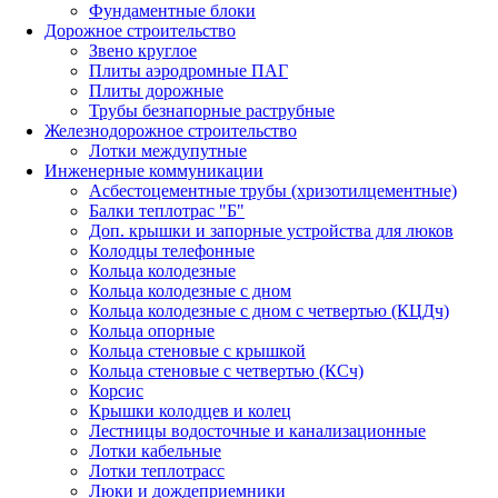
Фундаментные блоки
Дорожное строительство
Звено круглое
Плиты аэродромные ПАГ
Плиты дорожные
Трубы безнапорные раструбные
Железнодорожное строительство
Лотки междупутные
Инженерные коммуникации
Асбестоцементные трубы (хризотилцементные)
Балки теплотрас "Б"
Доп. крышки и запорные устройства для люков
Колодцы телефонные
Кольца колодезные
Кольца колодезные с дном
Кольца колодезные с дном с четвертью (КЦДч)
Кольца опорные
Кольца стеновые с крышкой
Кольца стеновые с четвертью (КСч)
Корсис
Крышки колодцев и колец
Лестницы водосточные и канализационные
Лотки кабельные
Лотки теплотрасс
Люки и дождеприемники