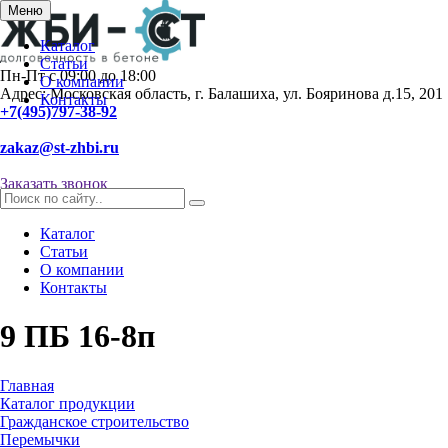
Меню
Каталог
Статьи
Пн-Пт с 09:00 до 18:00
О компании
Адрес: Московская область, г. Балашиха, ул. Бояринова д.15, 201
Контакты
+7(495)797-38-92
zakaz@st-zhbi.ru
Заказать звонок
Каталог
Статьи
О компании
Контакты
9 ПБ 16-8п
Главная
Каталог продукции
Гражданское строительство
Перемычки