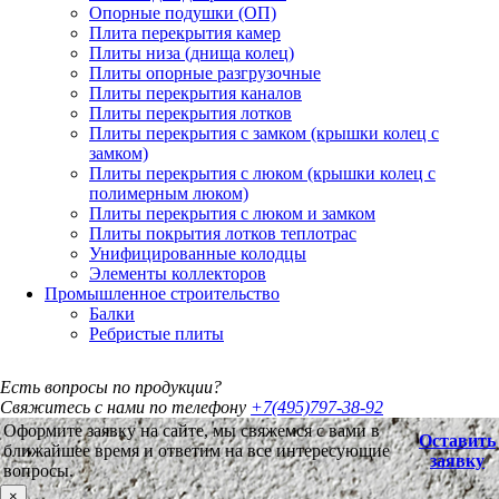
Опорные подушки (ОП)
Плита перекрытия камер
Плиты низа (днища колец)
Плиты опорные разгрузочные
Плиты перекрытия каналов
Плиты перекрытия лотков
Плиты перекрытия с замком (крышки колец с
замком)
Плиты перекрытия с люком (крышки колец с
полимерным люком)
Плиты перекрытия с люком и замком
Плиты покрытия лотков теплотрас
Унифицированные колодцы
Элементы коллекторов
Промышленное строительство
Балки
Ребристые плиты
Есть вопросы по продукции?
Свяжитесь с нами по телефону
+7(495)797-38-92
Оформите заявку на сайте, мы свяжемся с вами в
Оставить
ближайшее время и ответим на все интересующие
заявку
вопросы.
×