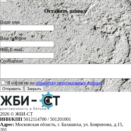
Оставить заявку
Ваше имя
Ваш телефон
Ваш E-mail
Сообщение
Я согласен на
обработку персональных данных
>
Отправить
Закрыть
2026 © ЖБИ-СТ
ИНН/КПП
5012114700 / 501201001
Адрес:
Московская область, г. Балашиха, ул. Бояринова, д.15,
201