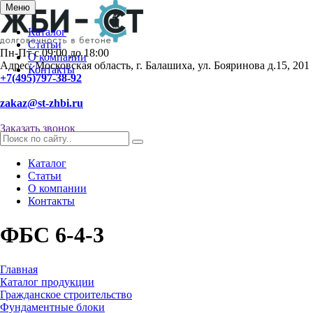
Меню
Каталог
Статьи
Пн-Пт с 09:00 до 18:00
О компании
Адрес: Московская область, г. Балашиха, ул. Бояринова д.15, 201
Контакты
+7(495)797-38-92
zakaz@st-zhbi.ru
Заказать звонок
Каталог
Статьи
О компании
Контакты
ФБС 6-4-3
Главная
Каталог продукции
Гражданское строительство
Фундаментные блоки