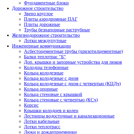
Фундаментные блоки
Дорожное строительство
Звено круглое
Плиты аэродромные ПАГ
Плиты дорожные
Трубы безнапорные раструбные
Железнодорожное строительство
Лотки междупутные
Инженерные коммуникации
Асбестоцементные трубы (хризотилцементные)
Балки теплотрас "Б"
Доп. крышки и запорные устройства для люков
Колодцы телефонные
Кольца колодезные
Кольца колодезные с дном
Кольца колодезные с дном с четвертью (КЦДч)
Кольца опорные
Кольца стеновые с крышкой
Кольца стеновые с четвертью (КСч)
Корсис
Крышки колодцев и колец
Лестницы водосточные и канализационные
Лотки кабельные
Лотки теплотрасс
Люки и дождеприемники