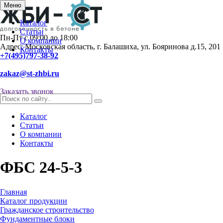
Меню
Каталог
Статьи
Пн-Пт с 09:00 до 18:00
О компании
Адрес: Московская область, г. Балашиха, ул. Бояринова д.15, 201
Контакты
+7(495)797-38-92
zakaz@st-zhbi.ru
Заказать звонок
Каталог
Статьи
О компании
Контакты
ФБС 24-5-3
Главная
Каталог продукции
Гражданское строительство
Фундаментные блоки