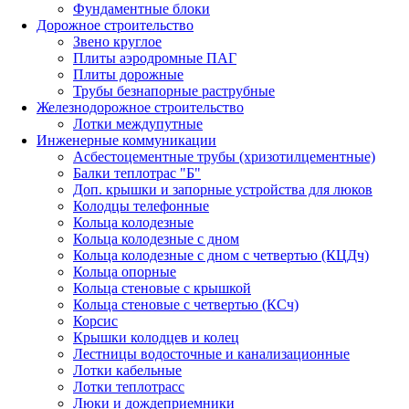
Фундаментные блоки
Дорожное строительство
Звено круглое
Плиты аэродромные ПАГ
Плиты дорожные
Трубы безнапорные раструбные
Железнодорожное строительство
Лотки междупутные
Инженерные коммуникации
Асбестоцементные трубы (хризотилцементные)
Балки теплотрас "Б"
Доп. крышки и запорные устройства для люков
Колодцы телефонные
Кольца колодезные
Кольца колодезные с дном
Кольца колодезные с дном с четвертью (КЦДч)
Кольца опорные
Кольца стеновые с крышкой
Кольца стеновые с четвертью (КСч)
Корсис
Крышки колодцев и колец
Лестницы водосточные и канализационные
Лотки кабельные
Лотки теплотрасс
Люки и дождеприемники