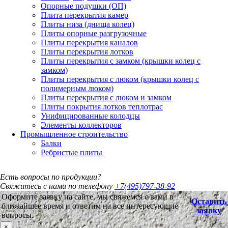
Опорные подушки (ОП)
Плита перекрытия камер
Плиты низа (днища колец)
Плиты опорные разгрузочные
Плиты перекрытия каналов
Плиты перекрытия лотков
Плиты перекрытия с замком (крышки колец с
замком)
Плиты перекрытия с люком (крышки колец с
полимерным люком)
Плиты перекрытия с люком и замком
Плиты покрытия лотков теплотрас
Унифицированные колодцы
Элементы коллекторов
Промышленное строительство
Балки
Ребристые плиты
Есть вопросы по продукции?
Свяжитесь с нами по телефону
+7(495)797-38-92
Оформите заявку на сайте, мы свяжемся с вами в
Оставить
ближайшее время и ответим на все интересующие
заявку
вопросы.
×