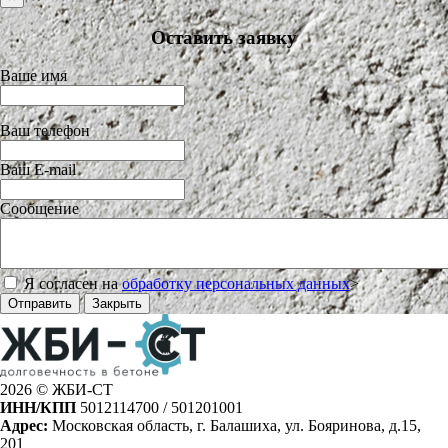
Оставить заявку
Ваше имя
Ваш телефон
Ваш E-mail
Сообщение
Я согласен на
обработку персональных данных
>
Отправить
Закрыть
2026 © ЖБИ-СТ
ИНН/КПП
5012114700 / 501201001
Адрес:
Московская область, г. Балашиха, ул. Бояринова, д.15,
201