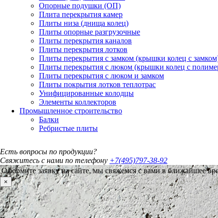
Опорные подушки (ОП)
Плита перекрытия камер
Плиты низа (днища колец)
Плиты опорные разгрузочные
Плиты перекрытия каналов
Плиты перекрытия лотков
Плиты перекрытия с замком (крышки колец с замком
Плиты перекрытия с люком (крышки колец с полим
Плиты перекрытия с люком и замком
Плиты покрытия лотков теплотрас
Унифицированные колодцы
Элементы коллекторов
Промышленное строительство
Балки
Ребристые плиты
Есть вопросы по продукции?
Свяжитесь с нами по телефону
+7(495)797-38-92
Оформите заявку на сайте, мы свяжемся с вами в ближайшее вр
×