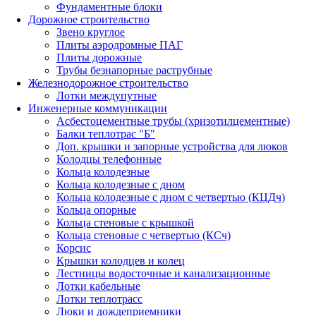
Фундаментные блоки
Дорожное строительство
Звено круглое
Плиты аэродромные ПАГ
Плиты дорожные
Трубы безнапорные раструбные
Железнодорожное строительство
Лотки междупутные
Инженерные коммуникации
Асбестоцементные трубы (хризотилцементные)
Балки теплотрас "Б"
Доп. крышки и запорные устройства для люков
Колодцы телефонные
Кольца колодезные
Кольца колодезные с дном
Кольца колодезные с дном с четвертью (КЦДч)
Кольца опорные
Кольца стеновые с крышкой
Кольца стеновые с четвертью (КСч)
Корсис
Крышки колодцев и колец
Лестницы водосточные и канализационные
Лотки кабельные
Лотки теплотрасс
Люки и дождеприемники