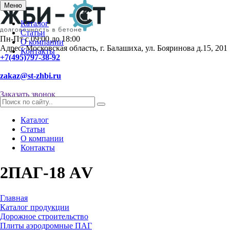
Меню
Каталог
Статьи
Пн-Пт с 09:00 до 18:00
О компании
Адрес: Московская область, г. Балашиха, ул. Бояринова д.15, 201
Контакты
+7(495)797-38-92
zakaz@st-zhbi.ru
Заказать звонок
Каталог
Статьи
О компании
Контакты
2ПАГ-18 АV
Главная
Каталог продукции
Дорожное строительство
Плиты аэродромные ПАГ