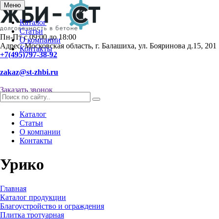
Меню
Каталог
Статьи
Пн-Пт с 09:00 до 18:00
О компании
Адрес: Московская область, г. Балашиха, ул. Бояринова д.15, 201
Контакты
+7(495)797-38-92
zakaz@st-zhbi.ru
Заказать звонок
Каталог
Статьи
О компании
Контакты
Урико
Главная
Каталог продукции
Благоустройство и ограждения
Плитка тротуарная