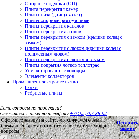
Опорные подушки (ОП)
Плита перекрытия камер
Плиты низа (днища колец)
Плиты опорные разгрузочные
Плиты перекрытия каналов
Плиты перекрытия лотков
Плиты перекрытия с замком (крышки колец с
замком)
Плиты перекрытия с люком (крышки колец с
полимерным люком)
Плиты перекрытия с люком и замком
Плиты покрытия лотков теплотрас
Унифицированные колодцы
Элементы коллекторов
Промышленное строительство
Балки
Ребристые плиты
Есть вопросы по продукции?
Свяжитесь с нами по телефону
+7(495)797-38-92
Оформите заявку на сайте, мы свяжемся с вами в
Оставить
ближайшее время и ответим на все интересующие
заявку
вопросы.
×