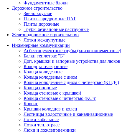
Фундаментные блоки
Дорожное строительство
Звено круглое
Плиты аэродромные ПАГ
Плиты дорожные
Трубы безнапорные раструбные
Железнодорожное строительство
Лотки междупутные
Инженерные коммуникации
Асбестоцементные трубы (хризотилцементные)
Балки теплотрас "Б"
Доп. крышки и запорные устройства для люков
Колодцы телефонные
Кольца колодезные
Кольца колодезные с дном
Кольца колодезные с дном с четвертью (КЦДч)
Кольца опорные
Кольца стеновые с крышкой
Кольца стеновые с четвертью (КСч)
Корсис
Крышки колодцев и колец
Лестницы водосточные и канализационные
Лотки кабельные
Лотки теплотрасс
Люки и дождеприемники