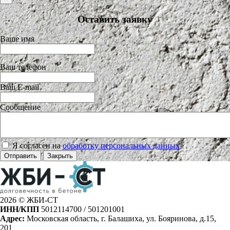
Оставить заявку
Ваше имя
Ваш телефон
Ваш E-mail
Сообщение
Я согласен на
обработку персональных данных
>
Отправить
Закрыть
2026 © ЖБИ-СТ
ИНН/КПП
5012114700 / 501201001
Адрес:
Московская область, г. Балашиха, ул. Бояринова, д.15,
201