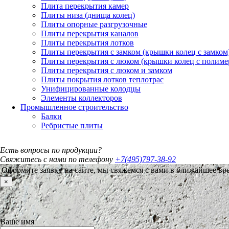
Плита перекрытия камер
Плиты низа (днища колец)
Плиты опорные разгрузочные
Плиты перекрытия каналов
Плиты перекрытия лотков
Плиты перекрытия с замком (крышки колец с замком
Плиты перекрытия с люком (крышки колец с полим
Плиты перекрытия с люком и замком
Плиты покрытия лотков теплотрас
Унифицированные колодцы
Элементы коллекторов
Промышленное строительство
Балки
Ребристые плиты
Есть вопросы по продукции?
Свяжитесь с нами по телефону
+7(495)797-38-92
Оформите заявку на сайте, мы свяжемся с вами в ближайшее вр
×
Ваше имя