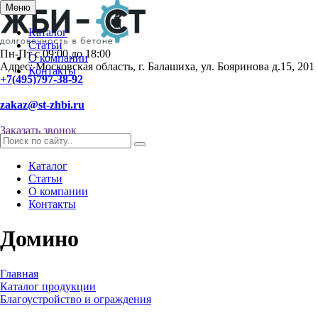
Меню
Каталог
Статьи
Пн-Пт с 09:00 до 18:00
О компании
Адрес: Московская область, г. Балашиха, ул. Бояринова д.15, 201
Контакты
+7(495)797-38-92
zakaz@st-zhbi.ru
Заказать звонок
Каталог
Статьи
О компании
Контакты
Домино
Главная
Каталог продукции
Благоустройство и ограждения