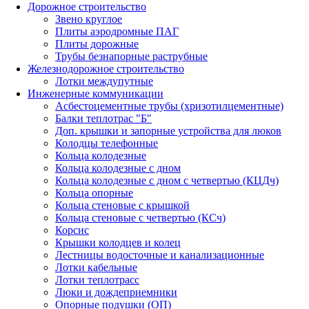
Дорожное строительство
Звено круглое
Плиты аэродромные ПАГ
Плиты дорожные
Трубы безнапорные раструбные
Железнодорожное строительство
Лотки междупутные
Инженерные коммуникации
Асбестоцементные трубы (хризотилцементные)
Балки теплотрас "Б"
Доп. крышки и запорные устройства для люков
Колодцы телефонные
Кольца колодезные
Кольца колодезные с дном
Кольца колодезные с дном с четвертью (КЦДч)
Кольца опорные
Кольца стеновые с крышкой
Кольца стеновые с четвертью (КСч)
Корсис
Крышки колодцев и колец
Лестницы водосточные и канализационные
Лотки кабельные
Лотки теплотрасс
Люки и дождеприемники
Опорные подушки (ОП)