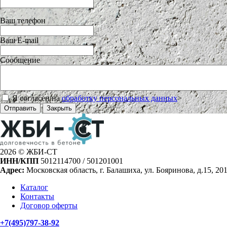
Ваш телефон
Ваш E-mail
Сообщение
Я согласен на
обработку персональных данных
>
Отправить
Закрыть
2026 © ЖБИ-СТ
ИНН/КПП
5012114700 / 501201001
Адрес:
Московская область, г. Балашиха, ул. Бояринова, д.15, 20
Каталог
Контакты
Договор оферты
+7(495)797-38-92