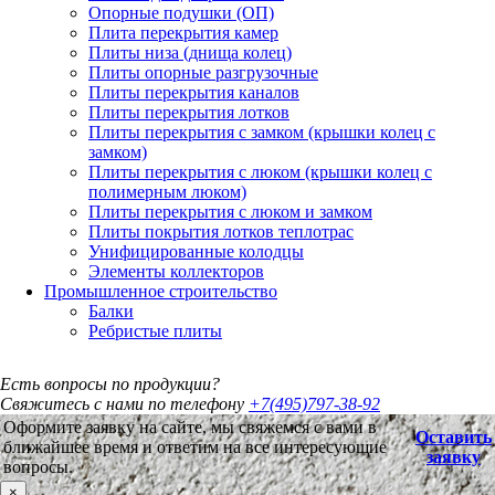
Опорные подушки (ОП)
Плита перекрытия камер
Плиты низа (днища колец)
Плиты опорные разгрузочные
Плиты перекрытия каналов
Плиты перекрытия лотков
Плиты перекрытия с замком (крышки колец с
замком)
Плиты перекрытия с люком (крышки колец с
полимерным люком)
Плиты перекрытия с люком и замком
Плиты покрытия лотков теплотрас
Унифицированные колодцы
Элементы коллекторов
Промышленное строительство
Балки
Ребристые плиты
Есть вопросы по продукции?
Свяжитесь с нами по телефону
+7(495)797-38-92
Оформите заявку на сайте, мы свяжемся с вами в
Оставить
ближайшее время и ответим на все интересующие
заявку
вопросы.
×