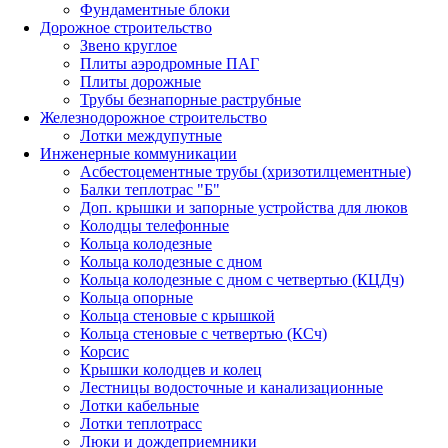
Фундаментные блоки
Дорожное строительство
Звено круглое
Плиты аэродромные ПАГ
Плиты дорожные
Трубы безнапорные раструбные
Железнодорожное строительство
Лотки междупутные
Инженерные коммуникации
Асбестоцементные трубы (хризотилцементные)
Балки теплотрас "Б"
Доп. крышки и запорные устройства для люков
Колодцы телефонные
Кольца колодезные
Кольца колодезные с дном
Кольца колодезные с дном с четвертью (КЦДч)
Кольца опорные
Кольца стеновые с крышкой
Кольца стеновые с четвертью (КСч)
Корсис
Крышки колодцев и колец
Лестницы водосточные и канализационные
Лотки кабельные
Лотки теплотрасс
Люки и дождеприемники