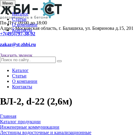
Меню
Каталог
Статьи
Пн-Пт с 09:00 до 18:00
О компании
Адрес: Московская область, г. Балашиха, ул. Бояринова д.15, 201
Контакты
+7(495)797-38-92
zakaz@st-zhbi.ru
Заказать звонок
Каталог
Статьи
О компании
Контакты
ВЛ-2, d-22 (2,6м)
Главная
Каталог продукции
Инженерные коммуникации
Лестницы водосточные и канализационные