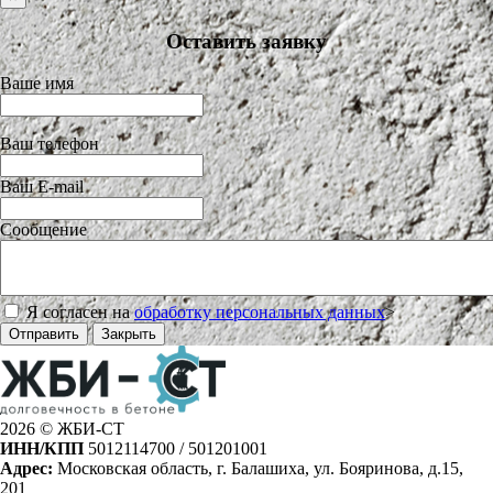
Оставить заявку
Ваше имя
Ваш телефон
Ваш E-mail
Сообщение
Я согласен на
обработку персональных данных
>
Отправить
Закрыть
2026 © ЖБИ-СТ
ИНН/КПП
5012114700 / 501201001
Адрес:
Московская область, г. Балашиха, ул. Бояринова, д.15,
201