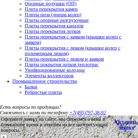
Опорные подушки (ОП)
Плита перекрытия камер
Плиты низа (днища колец)
Плиты опорные разгрузочные
Плиты перекрытия каналов
Плиты перекрытия лотков
Плиты перекрытия с замком (крышки колец с
замком)
Плиты перекрытия с люком (крышки колец с
полимерным люком)
Плиты перекрытия с люком и замком
Плиты покрытия лотков теплотрас
Унифицированные колодцы
Элементы коллекторов
Промышленное строительство
Балки
Ребристые плиты
Есть вопросы по продукции?
Свяжитесь с нами по телефону
+7(495)797-38-92
Оформите заявку на сайте, мы свяжемся с вами в
Оставить
ближайшее время и ответим на все интересующие
заявку
вопросы.
×