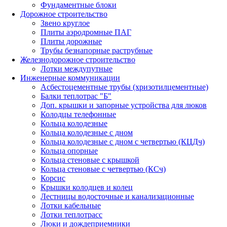
Фундаментные блоки
Дорожное строительство
Звено круглое
Плиты аэродромные ПАГ
Плиты дорожные
Трубы безнапорные раструбные
Железнодорожное строительство
Лотки междупутные
Инженерные коммуникации
Асбестоцементные трубы (хризотилцементные)
Балки теплотрас "Б"
Доп. крышки и запорные устройства для люков
Колодцы телефонные
Кольца колодезные
Кольца колодезные с дном
Кольца колодезные с дном с четвертью (КЦДч)
Кольца опорные
Кольца стеновые с крышкой
Кольца стеновые с четвертью (КСч)
Корсис
Крышки колодцев и колец
Лестницы водосточные и канализационные
Лотки кабельные
Лотки теплотрасс
Люки и дождеприемники