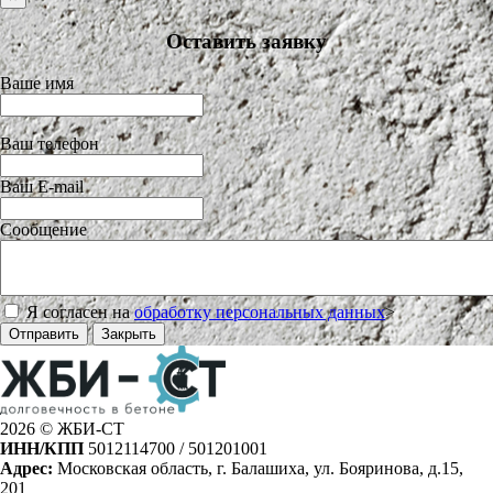
Оставить заявку
Ваше имя
Ваш телефон
Ваш E-mail
Сообщение
Я согласен на
обработку персональных данных
>
Отправить
Закрыть
2026 © ЖБИ-СТ
ИНН/КПП
5012114700 / 501201001
Адрес:
Московская область, г. Балашиха, ул. Бояринова, д.15,
201