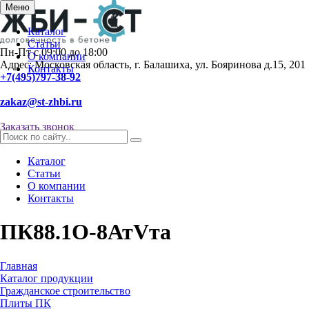
Меню
Каталог
Статьи
Пн-Пт с 09:00 до 18:00
О компании
Адрес: Московская область, г. Балашиха, ул. Бояринова д.15, 201
Контакты
+7(495)797-38-92
zakaz@st-zhbi.ru
Заказать звонок
Каталог
Статьи
О компании
Контакты
ПК88.1О-8АтVта
Главная
Каталог продукции
Гражданское строительство
Плиты ПК