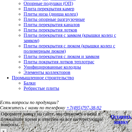
Опорные подушки (ОП)
Плита перекрытия камер
Плиты низа (днища колец)
Плиты опорные разгрузочные
Плиты перекрытия каналов
Плиты перекрытия лотков
Плиты перекрытия с замком (крышки колец с
замком)
Плиты перекрытия с люком (крышки колец с
полимерным люком)
Плиты перекрытия с люком и замком
Плиты покрытия лотков теплотрас
Унифицированные колодцы
Элементы коллекторов
Промышленное строительство
Балки
Ребристые плиты
Есть вопросы по продукции?
Свяжитесь с нами по телефону
+7(495)797-38-92
Оформите заявку на сайте, мы свяжемся с вами в
Оставить
ближайшее время и ответим на все интересующие
заявку
вопросы.
×