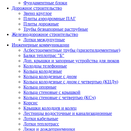
Фундаментные блоки
Дорожное строительство
Звено круглое
Плиты аэродромные ПАГ
Плиты дорожные
Трубы безнапорные раструбные
Железнодорожное строительство
Лотки междупутные
Инженерные коммуникации
Асбестоцементные трубы (хризотилцементные)
Балки теплотрас "Б"
Доп. крышки и запорные устройства для люков
Колодцы телефонные
Кольца колодезные
Кольца колодезные с дном
Кольца колодезные с дном с четвертью (КЦДч)
Кольца опорные
Кольца стеновые с крышкой
Кольца стеновые с четвертью (КСч)
Корсис
Крышки колодцев и колец
Лестницы водосточные и канализационные
Лотки кабельные
Лотки теплотрасс
Люки и дождеприемники