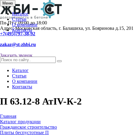
Меню
Каталог
Статьи
Пн-Пт с 09:00 до 18:00
О компании
Адрес: Московская область, г. Балашиха, ул. Бояринова д.15, 201
Контакты
+7(495)797-38-92
zakaz@st-zhbi.ru
Заказать звонок
Каталог
Статьи
О компании
Контакты
П 63.12-8 АтIV-К-2
Главная
Каталог продукции
Гражданское строительство
Плиты беспустотные П