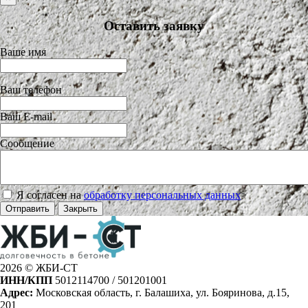
Оставить заявку
Ваше имя
Ваш телефон
Ваш E-mail
Сообщение
Я согласен на
обработку персональных данных
>
Отправить
Закрыть
2026 © ЖБИ-СТ
ИНН/КПП
5012114700 / 501201001
Адрес:
Московская область, г. Балашиха, ул. Бояринова, д.15,
201