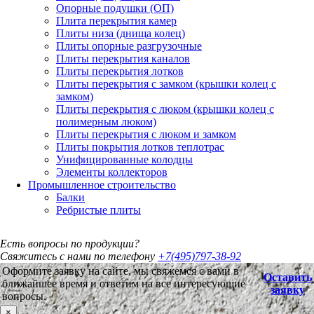
Опорные подушки (ОП)
Плита перекрытия камер
Плиты низа (днища колец)
Плиты опорные разгрузочные
Плиты перекрытия каналов
Плиты перекрытия лотков
Плиты перекрытия с замком (крышки колец с
замком)
Плиты перекрытия с люком (крышки колец с
полимерным люком)
Плиты перекрытия с люком и замком
Плиты покрытия лотков теплотрас
Унифицированные колодцы
Элементы коллекторов
Промышленное строительство
Балки
Ребристые плиты
Есть вопросы по продукции?
Свяжитесь с нами по телефону
+7(495)797-38-92
Оформите заявку на сайте, мы свяжемся с вами в
Оставить
ближайшее время и ответим на все интересующие
заявку
вопросы.
×