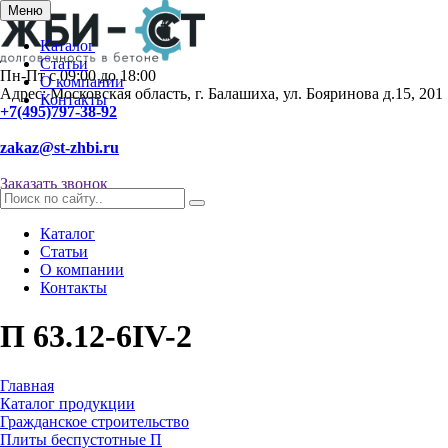
Меню
Каталог
Статьи
Пн-Пт с 09:00 до 18:00
О компании
Адрес: Московская область, г. Балашиха, ул. Бояринова д.15, 201
Контакты
+7(495)797-38-92
zakaz@st-zhbi.ru
Заказать звонок
Каталог
Статьи
О компании
Контакты
П 63.12-6IV-2
Главная
Каталог продукции
Гражданское строительство
Плиты беспустотные П