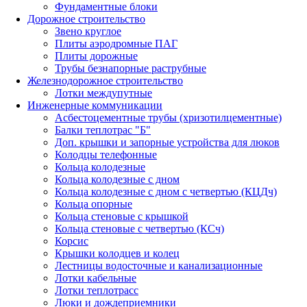
Фундаментные блоки
Дорожное строительство
Звено круглое
Плиты аэродромные ПАГ
Плиты дорожные
Трубы безнапорные раструбные
Железнодорожное строительство
Лотки междупутные
Инженерные коммуникации
Асбестоцементные трубы (хризотилцементные)
Балки теплотрас "Б"
Доп. крышки и запорные устройства для люков
Колодцы телефонные
Кольца колодезные
Кольца колодезные с дном
Кольца колодезные с дном с четвертью (КЦДч)
Кольца опорные
Кольца стеновые с крышкой
Кольца стеновые с четвертью (КСч)
Корсис
Крышки колодцев и колец
Лестницы водосточные и канализационные
Лотки кабельные
Лотки теплотрасс
Люки и дождеприемники