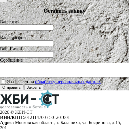
Оставить заявку
Ваше имя
Ваш телефон
Ваш E-mail
Сообщение
Я согласен на
обработку персональных данных
>
Отправить
Закрыть
2026 © ЖБИ-СТ
ИНН/КПП
5012114700 / 501201001
Адрес:
Московская область, г. Балашиха, ул. Бояринова, д.15,
201