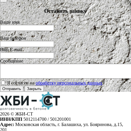
Оставить заявку
Ваше имя
Ваш телефон
Ваш E-mail
Сообщение
Я согласен на
обработку персональных данных
>
Отправить
Закрыть
2026 © ЖБИ-СТ
ИНН/КПП
5012114700 / 501201001
Адрес:
Московская область, г. Балашиха, ул. Бояринова, д.15,
201