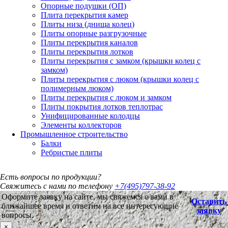
Опорные подушки (ОП)
Плита перекрытия камер
Плиты низа (днища колец)
Плиты опорные разгрузочные
Плиты перекрытия каналов
Плиты перекрытия лотков
Плиты перекрытия с замком (крышки колец с
замком)
Плиты перекрытия с люком (крышки колец с
полимерным люком)
Плиты перекрытия с люком и замком
Плиты покрытия лотков теплотрас
Унифицированные колодцы
Элементы коллекторов
Промышленное строительство
Балки
Ребристые плиты
Есть вопросы по продукции?
Свяжитесь с нами по телефону
+7(495)797-38-92
Оформите заявку на сайте, мы свяжемся с вами в
Оставить
ближайшее время и ответим на все интересующие
заявку
вопросы.
×