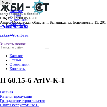
Меню
Каталог
Статьи
Пн-Пт с 09:00 до 18:00
О компании
Адрес: Московская область, г. Балашиха, ул. Бояринова д.15, 201
Контакты
+7(495)797-38-92
zakaz@st-zhbi.ru
Заказать звонок
Каталог
Статьи
О компании
Контакты
П 60.15-6 АтIV-К-1
Главная
Каталог продукции
Гражданское строительство
Плиты беспустотные П