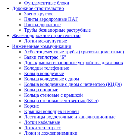
Фундаментные блоки
Дорожное строительство
Звено круглое
Плиты аэродромные ПАГ
Плиты дорожные
Трубы безнапорные раструбные
Железнодорожное строительство
Лотки междупутные
Инженерные коммуникации
Асбестоцементные трубы (хризотилцементные)
Балки теплотрас "Б"
Доп. крышки и запорные устройства для люков
Колодцы телефонные
Кольца колодезные
Кольца колодезные с дном
Кольца колодезные с дном с четвертью (КЦДч)
Кольца опорные
Кольца стеновые с крышкой
Кольца стеновые с четвертью (КСч)
Корсис
Крышки колодцев и колец
Лестницы водосточные и канализационные
Лотки кабельные
Лотки теплотрасс
Люки и дождеприемники