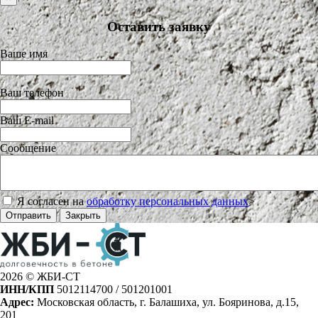
Оставить заявку
Ваше имя
Ваш телефон
Ваш E-mail
Сообщение
Я согласен на
обработку персональных данных
>
Отправить
Закрыть
2026 © ЖБИ-СТ
ИНН/КПП
5012114700 / 501201001
Адрес:
Московская область, г. Балашиха, ул. Бояринова, д.15,
201