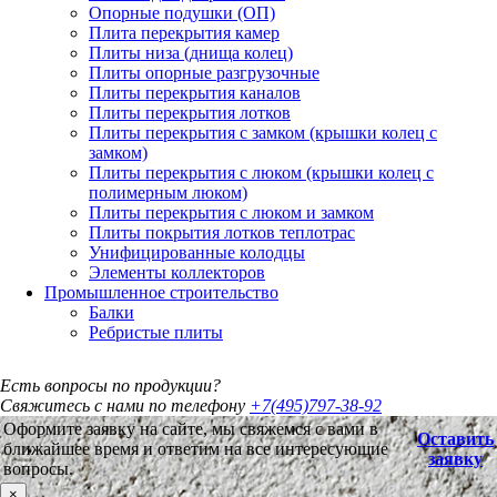
Опорные подушки (ОП)
Плита перекрытия камер
Плиты низа (днища колец)
Плиты опорные разгрузочные
Плиты перекрытия каналов
Плиты перекрытия лотков
Плиты перекрытия с замком (крышки колец с
замком)
Плиты перекрытия с люком (крышки колец с
полимерным люком)
Плиты перекрытия с люком и замком
Плиты покрытия лотков теплотрас
Унифицированные колодцы
Элементы коллекторов
Промышленное строительство
Балки
Ребристые плиты
Есть вопросы по продукции?
Свяжитесь с нами по телефону
+7(495)797-38-92
Оформите заявку на сайте, мы свяжемся с вами в
Оставить
ближайшее время и ответим на все интересующие
заявку
вопросы.
×