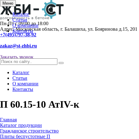
Меню
Каталог
Статьи
Пн-Пт с 09:00 до 18:00
О компании
Адрес: Московская область, г. Балашиха, ул. Бояринова д.15, 201
Контакты
+7(495)797-38-92
zakaz@st-zhbi.ru
Заказать звонок
Каталог
Статьи
О компании
Контакты
П 60.15-10 АтIV-к
Главная
Каталог продукции
Гражданское строительство
Плиты беспустотные П