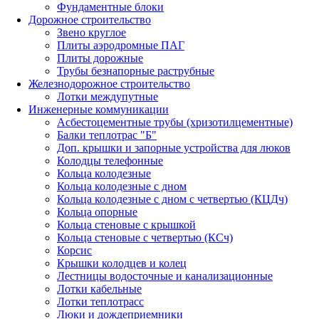
Фундаментные блоки
Дорожное строительство
Звено круглое
Плиты аэродромные ПАГ
Плиты дорожные
Трубы безнапорные раструбные
Железнодорожное строительство
Лотки междупутные
Инженерные коммуникации
Асбестоцементные трубы (хризотилцементные)
Балки теплотрас "Б"
Доп. крышки и запорные устройства для люков
Колодцы телефонные
Кольца колодезные
Кольца колодезные с дном
Кольца колодезные с дном с четвертью (КЦДч)
Кольца опорные
Кольца стеновые с крышкой
Кольца стеновые с четвертью (КСч)
Корсис
Крышки колодцев и колец
Лестницы водосточные и канализационные
Лотки кабельные
Лотки теплотрасс
Люки и дождеприемники