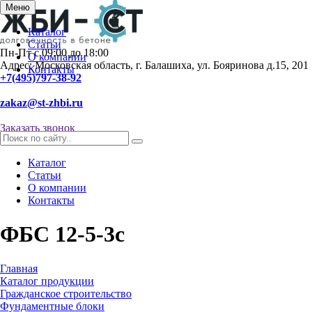
Меню
Каталог
Статьи
Пн-Пт с 09:00 до 18:00
О компании
Адрес: Московская область, г. Балашиха, ул. Бояринова д.15, 201
Контакты
+7(495)797-38-92
zakaz@st-zhbi.ru
Заказать звонок
Каталог
Статьи
О компании
Контакты
ФБС 12-5-3с
Главная
Каталог продукции
Гражданское строительство
Фундаментные блоки