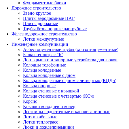
Фундаментные блоки
Дорожное строительство
Звено круглое
Плиты аэродромные ПАГ
Плиты дорожные
Трубы безнапорные раструбные
Железнодорожное строительство
Лотки междупутные
Инженерные коммуникации
Асбестоцементные трубы (хризотилцементные)
Балки теплотрас "Б"
Доп. крышки и запорные устройства для люков
Колодцы телефонные
Кольца колодезные
Кольца колодезные с дном
Кольца колодезные с дном с четвертью (КЦДч)
Кольца опорные
Кольца стеновые с крышкой
Кольца стеновые с четвертью (КСч)
Корсис
Крышки колодцев и колец
Лестницы водосточные и канализационные
Лотки кабельные
Лотки теплотрасс
Люки и дождеприемники