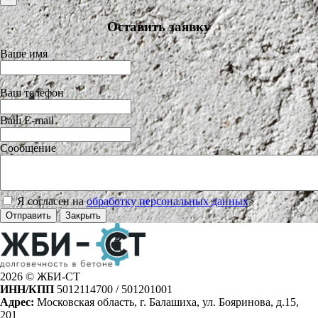
Оставить заявку
Ваше имя
Ваш телефон
Ваш E-mail
Сообщение
Я согласен на
обработку персональных данных
>
Отправить
Закрыть
2026 © ЖБИ-СТ
ИНН/КПП
5012114700 / 501201001
Адрес:
Московская область, г. Балашиха, ул. Бояринова, д.15,
201