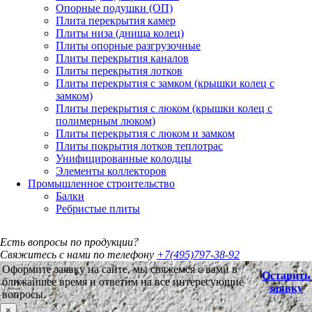
Опорные подушки (ОП)
Плита перекрытия камер
Плиты низа (днища колец)
Плиты опорные разгрузочные
Плиты перекрытия каналов
Плиты перекрытия лотков
Плиты перекрытия с замком (крышки колец с
замком)
Плиты перекрытия с люком (крышки колец с
полимерным люком)
Плиты перекрытия с люком и замком
Плиты покрытия лотков теплотрас
Унифицированные колодцы
Элементы коллекторов
Промышленное строительство
Балки
Ребристые плиты
Есть вопросы по продукции?
Свяжитесь с нами по телефону
+7(495)797-38-92
Оформите заявку на сайте, мы свяжемся с вами в
Оставить
ближайшее время и ответим на все интересующие
заявку
вопросы.
×