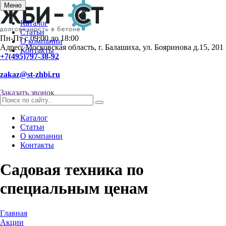
Меню
Каталог
Статьи
Пн-Пт с 09:00 до 18:00
О компании
Адрес: Московская область, г. Балашиха, ул. Бояринова д.15, 201
Контакты
+7(495)797-38-92
zakaz@st-zhbi.ru
Заказать звонок
Каталог
Статьи
О компании
Контакты
Садовая техника по
специальным ценам
Главная
Акции