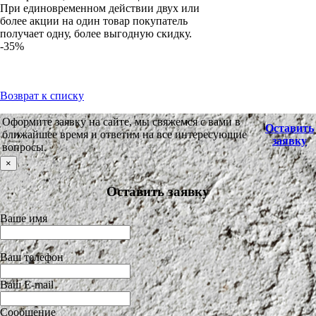
При единовременном действии двух или
более акции на один товар покупатель
получает одну, более выгодную скидку.
-35%
Возврат к списку
Оформите заявку на сайте, мы свяжемся с вами в
Оставить
ближайшее время и ответим на все интересующие
заявку
вопросы.
×
Оставить заявку
Ваше имя
Ваш телефон
Ваш E-mail
Сообщение